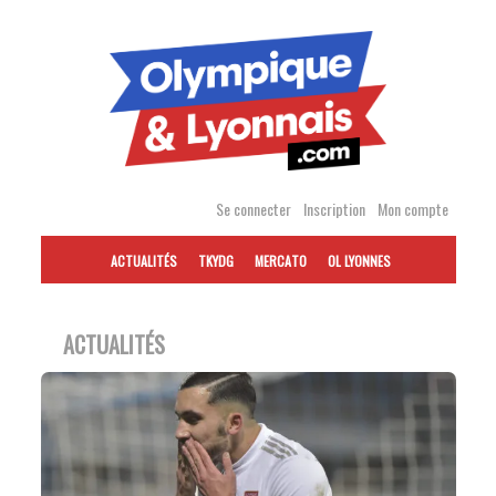
Accéder
au
contenu
Se connecter
Inscription
Mon compte
ACTUALITÉS
TKYDG
MERCATO
OL LYONNES
ACTUALITÉS