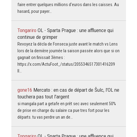
faire entrer quelques millions d'euros dans les caisses. Au
hasard, pour payer…
Tongariro
OL - Sparta Prague : une affluence qui
continue de grimper
Revoyez la décla de Fonseca juste avant le match vs Lens
lors de la dernière journée la saison passée alors que si on
gagnait on finissait 3èmes :
https://x.com/ActuFoot_/status/2055346517301416209
Il…
gone16
Mercato : en cas de départ de Šulc, l'OL ne
touchera pas tout l'argent
si mangala part a getafe en prêt sec avec seulement 50%
de prise en charge du salaire ca pue tres fort pour les
départs. tu vas perdre un an de…
Tongariro
OL - Sparta Prague : une affluence qui