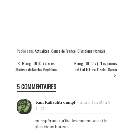
Publié dans
Actualités
,
Coupe de France
,
Olympique lyonnais
Bourg - OL (0-7) : « les
Bourg - OL (0-7) : "Les joueurs
étoiles » de Nicolas Puydebois
ont fait le travail" selon Garcia
5 COMMENTAIRES
Kim Kallschtroumpf
-
dim 5 Jan 20 à 9
h 23
en espérant qu’ils deviennent aussi le
plus vieux buteur.