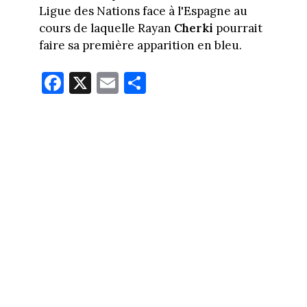
Ligue des Nations face à l'Espagne au
cours de laquelle Rayan
Cherki
pourrait
faire sa première apparition en bleu.
Fa
X
E
Pa
ce
m
rt
bo
ail
ag
ok
er