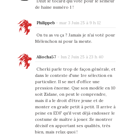
Dixit le tocard qui vote pour le semeur
de haine numéro 1 !
Philippeb
-
mar 3 Juin 25 à 9 h 12
On tu as vu ça ? Jamais je n'ai voté pour
Mélenchon ni pour la meute.
Aliocha57
-
lun 2 Juin 25 à 23 h 40
Cherki parle trop de façon générale, et
dans le contexte d'une 1re sélection en
particulier. Il se met d'office une
pression énorme. Que son modèle en 10
soit Zidane, on peut le comprendre,
mais il a le droit d'être jeune et de
monter en grade petit à petit. Il arrive à
peine en EDF qu'il veut dêjà endosser le
costume de maître à jouer. Se montrer
décisif en apportant ses qualités, très
bien, mais relax quoi !