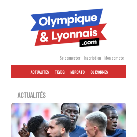
Accéder
au
contenu
Se connecter
Inscription
Mon compte
ACTUALITÉS
TKYDG
MERCATO
OL LYONNES
ACTUALITÉS