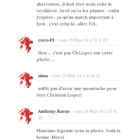
aberration , il doit être sous coke le
verdâtres , bref on va les plumer ...enfin
j'espère....ya qu'un match important à
lyon , ç'est celui là....allez l'ol...
coco49
-
sam 29 Mar 14 à 13 h 02
Heu .... c'est pas Ch.Lopez sur cette
photo ....
sima
-
sam 29 Mar 14 à 13 h 22
suffit pas d'avoir une moustache pour
être Christian Lopez!
Anthony Ravas
-
sam 29 Mar 14 à 13 h
43
Mauvaise légende sous la photo. Voilà la
bonne. Merci.