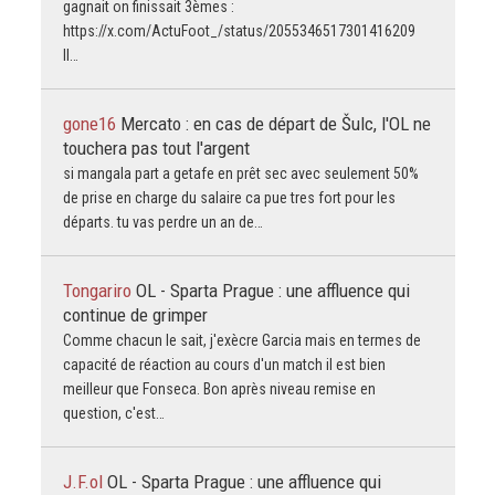
gagnait on finissait 3èmes :
https://x.com/ActuFoot_/status/2055346517301416209
Il…
gone16
Mercato : en cas de départ de Šulc, l'OL ne
touchera pas tout l'argent
si mangala part a getafe en prêt sec avec seulement 50%
de prise en charge du salaire ca pue tres fort pour les
départs. tu vas perdre un an de…
Tongariro
OL - Sparta Prague : une affluence qui
continue de grimper
Comme chacun le sait, j'exècre Garcia mais en termes de
capacité de réaction au cours d'un match il est bien
meilleur que Fonseca. Bon après niveau remise en
question, c'est…
J.F.ol
OL - Sparta Prague : une affluence qui