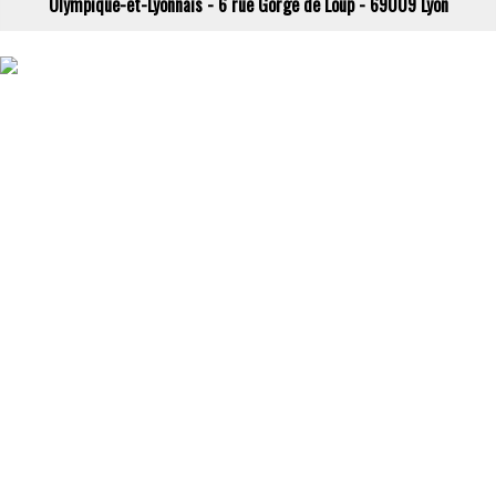
Olympique-et-Lyonnais - 6 rue Gorge de Loup - 69009 Lyon