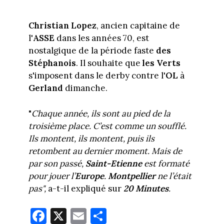
Christian Lopez
, ancien capitaine de
l'
ASSE
dans les années 70, est
nostalgique de la période faste
des
Stéphanois
. Il souhaite que
les Verts
s'imposent dans le derby contre l'
OL
à
Gerland
dimanche.
"
Chaque année, ils sont au pied de la
troisième place. C’est comme un soufflé.
Ils montent, ils montent, puis ils
retombent au dernier moment. Mais de
par son passé,
Saint-Etienne
est formaté
pour jouer l’
Europe
.
Montpellier
ne l’était
pas",
a-t-il expliqué sur
20 Minutes
.
Fa
X
E
Pa