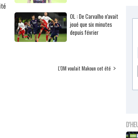
ité
OL : De Carvalho n’avait
joué que six minutes
depuis février
L'OM voulait Makoun cet été
D'HE