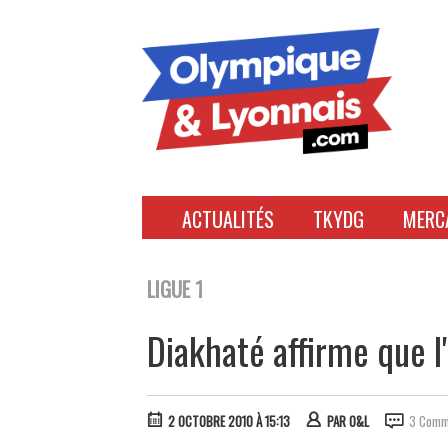
Accéder
au
contenu
ACTUALITÉS
TKYDG
MERC
LIGUE 1
Diakhaté affirme que l
2 OCTOBRE 2010 À 15:13
PAR
O&L
3 Comm