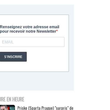
URE EN HEURE
Priske (Sparta Prague) "surpris" de