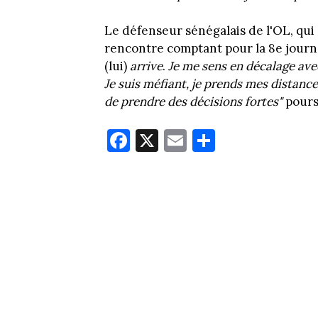
Le défenseur sénégalais de l'OL, qui 
rencontre comptant pour la 8e journé
(lui)
arrive
.
Je me sens en décalage avec 
Je suis méfiant, je prends mes distances
de prendre des décisions fortes"
pours
Fa
X
E
Pa
ce
m
rt
bo
ail
ag
ok
er