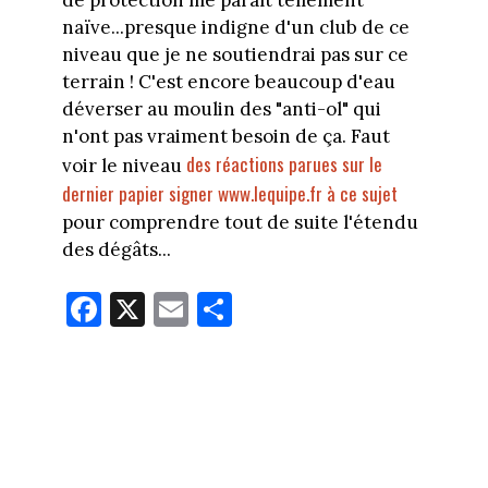
naïve...presque indigne d'un club de ce
niveau que je ne soutiendrai pas sur ce
terrain ! C'est encore beaucoup d'eau
déverser au moulin des "anti-ol" qui
n'ont pas vraiment besoin de ça. Faut
des réactions parues sur le
voir le niveau
dernier papier signer www.lequipe.fr à ce sujet
pour comprendre tout de suite l'étendu
des dégâts...
Fa
X
E
Pa
ce
m
rt
bo
ail
ag
ok
er