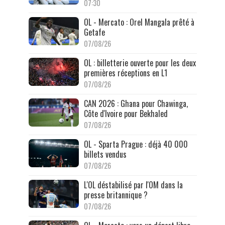
07:30
OL - Mercato : Orel Mangala prêté à
Getafe
07/08/26
OL : billetterie ouverte pour les deux
premières réceptions en L1
07/08/26
CAN 2026 : Ghana pour Chawinga,
Côte d'Ivoire pour Bekhaled
07/08/26
OL - Sparta Prague : déjà 40 000
billets vendus
07/08/26
L'OL déstabilisé par l'OM dans la
presse britannique ?
07/08/26