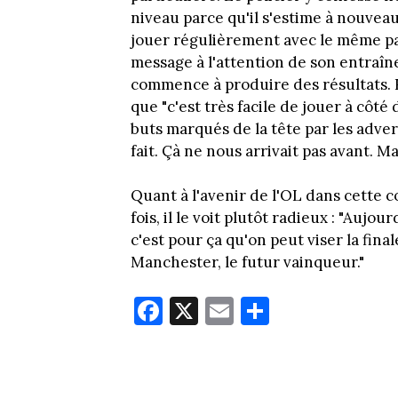
niveau parce qu'il s'estime à nouvea
jouer régulièrement avec le même pa
message à l'attention de son entraîn
commence à produire des résultats. R
que "c'est très facile de jouer à côté
buts marqués de la tête par les adver
fait. Çà ne nous arrivait pas avant. M
Quant à l'avenir de l'OL dans cette 
fois, il le voit plutôt radieux : "Auj
c'est pour ça qu'on peut viser la final
Manchester, le futur vainqueur."
Fa
X
E
Pa
ce
m
rt
bo
ail
ag
ok
er