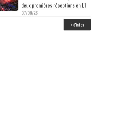
deux premières réceptions en L1
07/08/26
+ d'infos