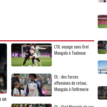
L'OL voyage sans Orel
Mangala à Toulouse
OL : des forces
offensives de retour,
Mangala à l'infirmerie
à un
OL : Orel Mangala n'a pas