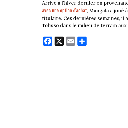
Arrivé à l'hiver dernier en provena
avec une option d'achat
, Mangala a joué à
titulaire. Ces dernières semaines, i
Tolisso
dans le milieu de terrain au
Fa
X
E
Pa
ce
m
rt
bo
ail
ag
ok
er