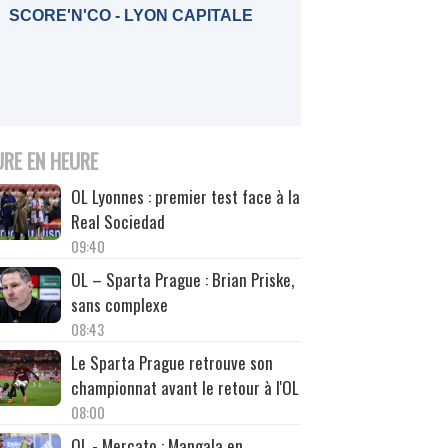
SCORE'N'CO - LYON CAPITALE
URE EN HEURE
OL Lyonnes : premier test face à la
Real Sociedad
09:40
OL – Sparta Prague : Brian Priske,
sans complexe
08:43
Le Sparta Prague retrouve son
championnat avant le retour à l'OL
08:00
OL - Mercato : Mangala en