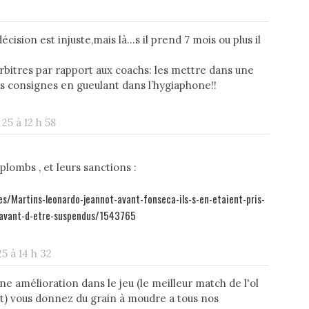
cision est injuste,mais là…s il prend 7 mois ou plus il
rbitres par rapport aux coachs: les mettre dans une
urs consignes en gueulant dans l’hygiaphone!!
25 à 12 h 58
plombs , et leurs sanctions :
es/Martins-leonardo-jeannot-avant-fonseca-ils-s-en-etaient-pris-
1-avant-d-etre-suspendus/1543765
5 à 14 h 32
ne amélioration dans le jeu (le meilleur match de l'ol
rt) vous donnez du grain à moudre a tous nos