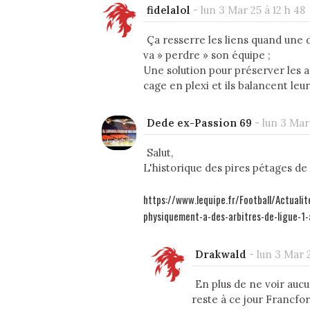
fidelalol
-
lun 3 Mar 25 à 12 h 48
Ça resserre les liens quand une dé
va » perdre » son équipe ;
Une solution pour préserver les a
cage en plexi et ils balancent le
Dede ex-Passion 69
-
lun 3 Mar 
Salut,
L'historique des pires pétages de 
https://www.lequipe.fr/Football/Actualit
physiquement-a-des-arbitres-de-ligue-
Drakwald
-
lun 3 Mar 2
En plus de ne voir aucu
reste à ce jour Francfo