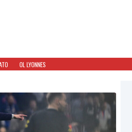
ATO
OL LYONNES