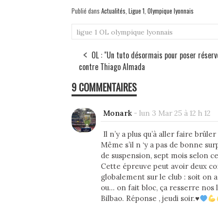
Publié dans
Actualités
,
Ligue 1
,
Olympique lyonnais
ligue 1
OL
olympique lyonnais
OL : "Un tuto désormais pour poser réserv
contre Thiago Almada
9 COMMENTAIRES
Monark
-
lun 3 Mar 25 à 12 h 12
Il n’y a plus qu’à aller faire brûl
Même s’il n ‘y a pas de bonne sur
de suspension, sept mois selon ce
Cette épreuve peut avoir deux co
globalement sur le club : soit on a
ou… on fait bloc, ça resserre nos 
Bilbao. Réponse , jeudi soir.
♥️