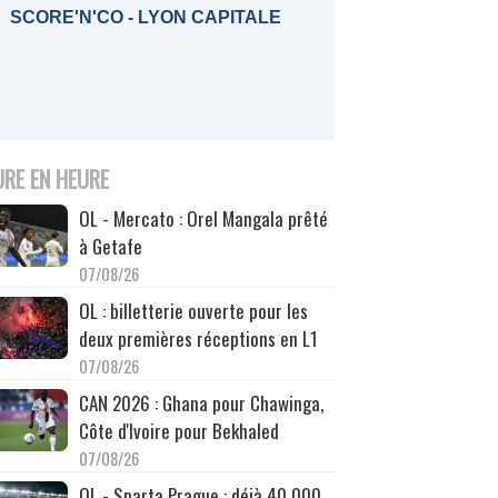
SCORE'N'CO - LYON CAPITALE
URE EN HEURE
OL - Mercato : Orel Mangala prêté
à Getafe
07/08/26
OL : billetterie ouverte pour les
deux premières réceptions en L1
07/08/26
CAN 2026 : Ghana pour Chawinga,
Côte d'Ivoire pour Bekhaled
07/08/26
OL - Sparta Prague : déjà 40 000