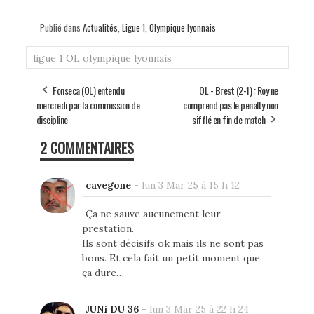
Publié dans
Actualités
,
Ligue 1
,
Olympique lyonnais
ligue 1
OL
olympique lyonnais
Fonseca (OL) entendu
OL - Brest (2-1) : Roy ne
mercredi par la commission de
comprend pas le penalty non
discipline
sifflé en fin de match
2 COMMENTAIRES
cavegone
-
lun 3 Mar 25 à 15 h 12
Ça ne sauve aucunement leur
prestation.
Ils sont décisifs ok mais ils ne sont pas
bons. Et cela fait un petit moment que
ça dure…
JUNi DU 36
-
lun 3 Mar 25 à 22 h 24