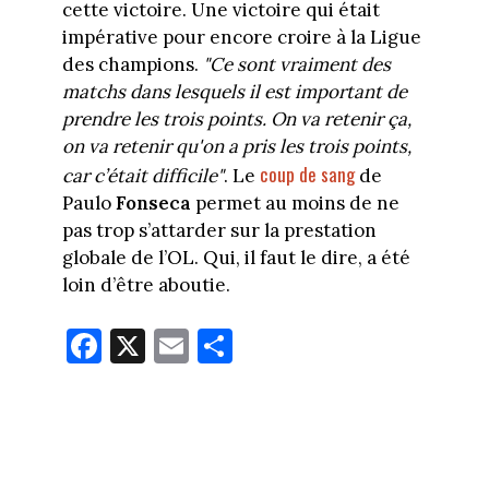
cette victoire. Une victoire qui était
impérative pour encore croire à la Ligue
des champions.
"Ce sont vraiment des
matchs dans lesquels il est important de
prendre les trois points. On va retenir ça,
on va retenir qu'on a pris les trois points,
coup de sang
car c’était difficile"
. Le
de
Paulo
Fonseca
permet au moins de ne
pas trop s’attarder sur la prestation
globale de l’OL. Qui, il faut le dire, a été
loin d’être aboutie.
Fa
X
E
Pa
ce
m
rt
bo
ail
ag
ok
er