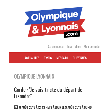
Accéder
au
contenu
Se connecter
Inscription
Mon compte
ACTUALITÉS
TKYDG
MERCATO
OL LYONNES
OLYMPIQUE LYONNAIS
Garde : "Je suis triste du départ de
Lisandro"
8 AOÛT 2013 À 12:43
- MIS À JOUR LE 9 AOÛT 2013 À 00:40