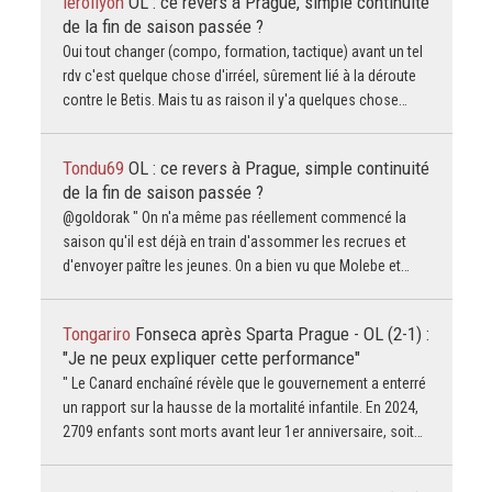
leroilyon
OL : ce revers à Prague, simple continuité
de la fin de saison passée ?
Oui tout changer (compo, formation, tactique) avant un tel
rdv c'est quelque chose d'irréel, sûrement lié à la déroute
contre le Betis. Mais tu as raison il y'a quelques chose…
Tondu69
OL : ce revers à Prague, simple continuité
de la fin de saison passée ?
@goldorak " On n'a même pas réellement commencé la
saison qu'il est déjà en train d'assommer les recrues et
d'envoyer paître les jeunes. On a bien vu que Molebe et…
Tongariro
Fonseca après Sparta Prague - OL (2-1) :
"Je ne peux expliquer cette performance"
" Le Canard enchaîné révèle que le gouvernement a enterré
un rapport sur la hausse de la mortalité infantile. En 2024,
2709 enfants sont morts avant leur 1er anniversaire, soit…