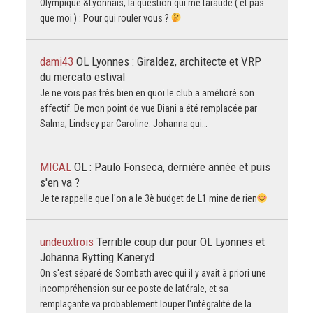
Olympique &Lyonnais, la question qui me taraude ( et pas
que moi ) : Pour qui rouler vous ?
dami43
OL Lyonnes : Giraldez, architecte et VRP
du mercato estival
Je ne vois pas très bien en quoi le club a amélioré son
effectif. De mon point de vue Diani a été remplacée par
Salma; Lindsey par Caroline. Johanna qui…
MICAL
OL : Paulo Fonseca, dernière année et puis
s'en va ?
Je te rappelle que l'on a le 3è budget de L1 mine de rien
undeuxtrois
Terrible coup dur pour OL Lyonnes et
Johanna Rytting Kaneryd
On s'est séparé de Sombath avec qui il y avait à priori une
incompréhension sur ce poste de latérale, et sa
remplaçante va probablement louper l'intégralité de la