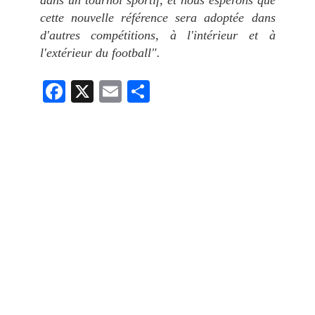
cette nouvelle référence sera adoptée dans
d'autres compétitions, à l'intérieur et à
l'extérieur du football".
Fa
X
E
Pa
ce
m
rt
bo
ail
ag
ok
er