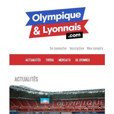
Accéder
au
contenu
Se connecter
Inscription
Mon compte
ACTUALITÉS
TKYDG
MERCATO
OL LYONNES
ACTUALITÉS