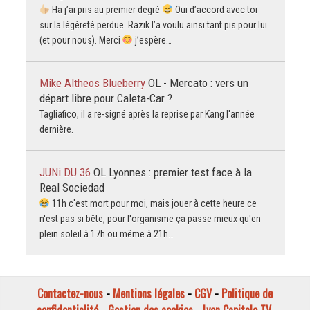
Ha j’ai pris au premier degré
Oui d’accord avec toi
sur la légèreté perdue. Razik l’a voulu ainsi tant pis pour lui
(et pour nous). Merci
j’espère…
Mike Altheos Blueberry
OL - Mercato : vers un
départ libre pour Caleta-Car ?
Tagliafico, il a re-signé après la reprise par Kang l'année
dernière.
JUNi DU 36
OL Lyonnes : premier test face à la
Real Sociedad
11h c'est mort pour moi, mais jouer à cette heure ce
n'est pas si bête, pour l'organisme ça passe mieux qu'en
plein soleil à 17h ou même à 21h…
Contactez-nous
-
Mentions légales
-
CGV
-
Politique de
confidentialité
-
Gestion des cookies
-
Lyon Capitale TV