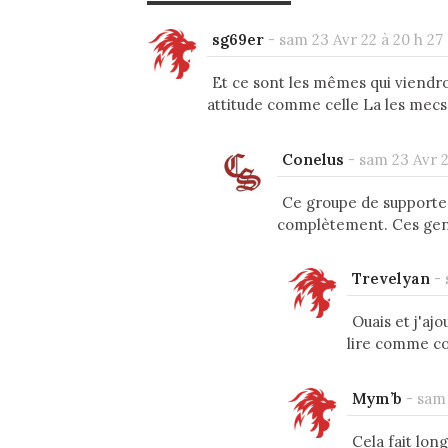
sg69er
-
sam 23 Avr 22 à 20 h 27
Et ce sont les mêmes qui viendr
attitude comme celle La les mecs 
Conelus
-
sam 23 Avr 2
Ce groupe de supporter
complètement. Ces gens 
Trevelyan
-
Ouais et j'ajo
lire comme co
Mym’b
-
sam 
Cela fait lon