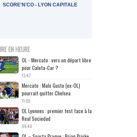
SCORE'N'CO - LYON CAPITALE
URE EN HEURE
OL - Mercato : vers un départ libre
pour Caleta-Car ?
12:47
Mercato : Malo Gusto (ex-OL)
pourrait quitter Chelsea
11:05
OL Lyonnes : premier test face à la
Real Sociedad
09:40
OL – Sparta Prague : Brian Priske,