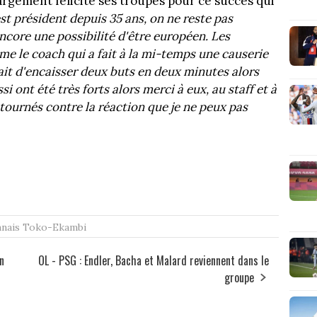
argement félicité ses troupes pour ce succès qui
st président depuis 35 ans, on ne reste pas
ncore une possibilité d'être européen. Les
e le coach qui a fait à la mi-temps une causerie
it d'encaisser deux buts en deux minutes alors
si ont été très forts alors merci à eux, au staff et à
retournés contre la réaction que je ne peux pas
nais
Toko-Ekambi
n
OL - PSG : Endler, Bacha et Malard reviennent dans le
groupe