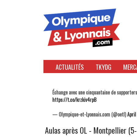
Accéder
au
contenu
ACTUALITÉS
TKYDG
MERC
Échange avec une cinquantaine de supporters 
https://t.co/krzkiv4rpB
— Olympique-et-Lyonnais.com (@oetl)
April
Aulas après OL - Montpellier (5-2