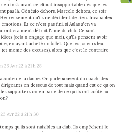
r en instaurant ce climat insupportable dès que les
ont pas là. Génésio dehors, Marcelo dehors, ce soir
 Heureusement qu'ils ne décident de rien. Incapables
 émotions. Et ce n'est pas fini, si Aulas s'en va
auront vraiment détruit l'ame du club. Ce sont
idiots (cela n'engage que moi), qu'ils pensent avoir
oire, en ayant acheté un billet. Que les joueurs leur
 (et meme des excuses), alors que c'est le contraire.
m 23 Avr 22 à 21 h 28
 raconte de la daube. On parle souvent du coach, des
s dirigeants en dessous de tout mais quand est ce qu on
 des supporters on en parle de ce qu ils ont coûté au
son?
23 Avr 22 à 21 h 30
gtemps qu'ils sont nuisibles au club. Ils empêchent le