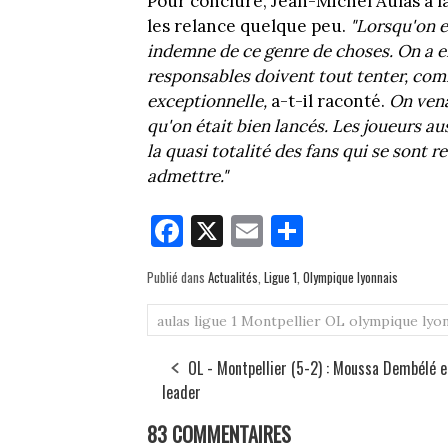
Pour conclure, Jean-Michel Aulas a l
les relance quelque peu.
"Lorsqu'on e
indemne de ce genre de choses. On a e
responsables doivent tout tenter, comm
exceptionnelle,
a-t-il raconté.
On vena
qu'on était bien lancés. Les joueurs aus
la quasi totalité des fans qui se sont 
admettre."
Fa
X
E
Pa
ce
m
rt
Publié dans
Actualités
,
Ligue 1
,
Olympique lyonnais
bo
ail
ag
ok
er
aulas
ligue 1
Montpellier
OL
olympique lyon
OL - Montpellier (5-2) : Moussa Dembélé e
leader
83 COMMENTAIRES