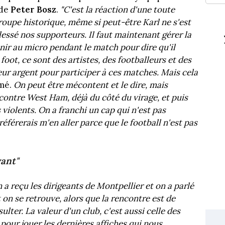
 de
Peter Bosz
.
"C'est la réaction d'une toute
groupe historique, même si peut-être Karl ne s'est
essé nos supporteurs. Il faut maintenant gérer la
venir au micro pendant le match pour dire qu'il
e foot, ce sont des artistes, des footballeurs et des
eur argent pour participer à ces matches. Mais cela
amé.
On peut être mécontent et le dire, mais
contre West Ham, déjà du côté du virage, et puis
 violents. On a franchi un cap qui n'est pas
référerais m'en aller parce que le football n'est pas
ant"
 a reçu les dirigeants de Montpellier et on a parlé
t on se retrouve, alors que la rencontre est de
ulter. La valeur d'un club, c'est aussi celle des
 pour jouer les dernières affiches qui nous