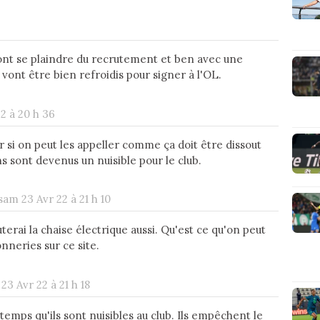
ont se plaindre du recrutement et ben avec une
vont être bien refroidis pour signer à l'OL.
2 à 20 h 36
 si on peut les appeller comme ça doit être dissout
sont devenus un nuisible pour le club.
sam 23 Avr 22 à 21 h 10
uterai la chaise électrique aussi. Qu'est ce qu'on peut
nneries sur ce site.
23 Avr 22 à 21 h 18
gtemps qu'ils sont nuisibles au club. Ils empêchent le