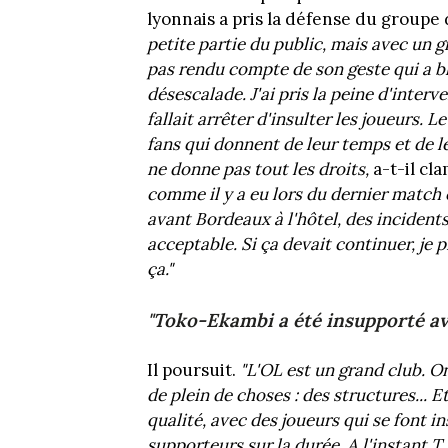
lyonnais a pris la défense du groupe
petite partie du public, mais avec un 
pas rendu compte de son geste qui a bl
désescalade. J'ai pris la peine d'inter
fallait arrêter d'insulter les joueurs. L
fans qui donnent de leur temps et de l
ne donne pas tout les droits,
a-t-il cl
comme il y a eu lors du dernier match 
avant Bordeaux à l'hôtel, des incidents
acceptable. Si ça devait continuer, je p
ça."
"Toko-Ekambi a été insupporté av
Il poursuit.
"L'OL est un grand club. On
de plein de choses : des structures... E
qualité, avec des joueurs qui se font ins
supporteurs sur la durée. A l'instant T,