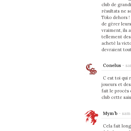
club de grandi
résultats ne s
Toko dehors !
de gérer leurs
vraiment, ils 
tellement des 
acheté la vict
devraient tout
Conelus
-
sa
C est toi qui
joueurs et de
fait le procès
club cette sai
Mym’b
-
sam 
Cela fait lon