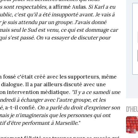
ls sont respectables,
a affirmé Aulas.
Si Karl a eu
lic, c'est qu'il a été insupporté avant. Je vais à
r je suis attendu par un groupe. J'avais donné
ais seul le Sud est venu, ce qui est dommage car
qui s'est passé. On va essayer de discuter pour
 fossé c'était créé avec les supporteurs, même
 dialogue. Il a par ailleurs discuté avec une
on intervention médiatique.
"Il y a ce samedi une
ndredi à échanger avec l'autre groupe, et les
é,
a-t-il confié.
On a parlé du droit d'exprimer son
D'HE
amais je n'imaginerais que les personnes qui ont
ctif d'être performant à Marseille."