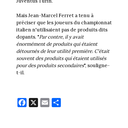
Juventus Turin.
Mais Jean-Marcel Ferret a tenu à
préciser que les joueurs du championnat
italien n'utilisaient pas de produits dits
dopants. "
Par contre, il y avait
énormément de produits qui étaient
détournés de leur utilité première. C'était
souvent des produits qui étaient utilisés
pour des produits secondaires
", souligne-
t-il.
Fa
X
E
Pa
ce
m
rt
bo
ail
ag