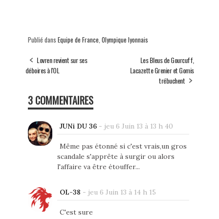
Publié dans
Equipe de France
,
Olympique lyonnais
Lovren revient sur ses
Les Bleus de Gourcuff,
déboires à l'OL
Lacazette Grenier et Gomis
trébuchent
3 COMMENTAIRES
JUNi DU 36
-
jeu 6 Juin 13 à 13 h 40
Même pas étonné si c'est vrais,un gros
scandale s'apprête à surgir ou alors
l'affaire va être étouffer...
OL-38
-
jeu 6 Juin 13 à 14 h 15
C'est sure