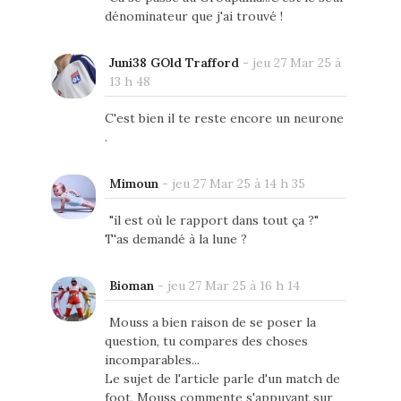
dénominateur que j'ai trouvé !
Juni38 GOld Trafford
-
jeu 27 Mar 25 à
13 h 48
C'est bien il te reste encore un neurone
.
Mimoun
-
jeu 27 Mar 25 à 14 h 35
"il est où le rapport dans tout ça ?"
T'as demandé à la lune ?
Bioman
-
jeu 27 Mar 25 à 16 h 14
Mouss a bien raison de se poser la
question, tu compares des choses
incomparables...
Le sujet de l'article parle d'un match de
foot, Mouss commente s'appuyant sur