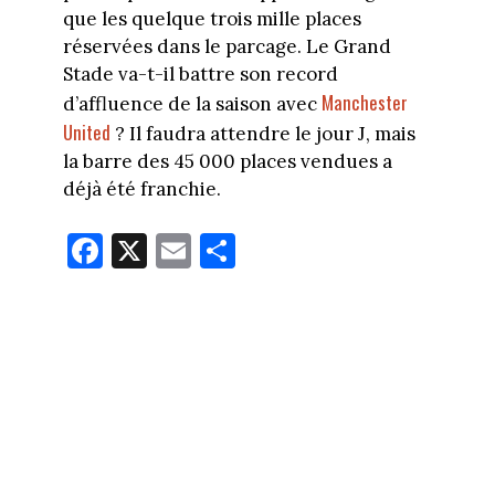
que les quelque trois mille places
réservées dans le parcage. Le Grand
Stade va-t-il battre son record
Manchester
d’affluence de la saison avec
United
? Il faudra attendre le jour J, mais
la barre des 45 000 places vendues a
déjà été franchie.
Fa
X
E
Pa
ce
m
rt
bo
ail
ag
ok
er