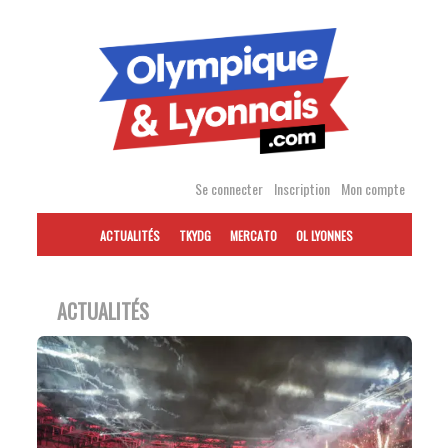
Accéder
au
contenu
Se connecter
Inscription
Mon compte
ACTUALITÉS
TKYDG
MERCATO
OL LYONNES
ACTUALITÉS