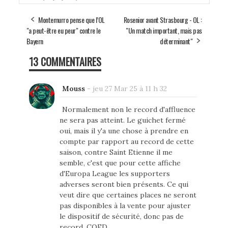
Montemurro pense que l’OL
Rosenior avant Strasbourg - OL :
"a peut-être eu peur" contre le
"Un match important, mais pas
Bayern
déterminant"
13 COMMENTAIRES
Mouss
-
jeu 27 Mar 25 à 11 h 32
Normalement non le record d'affluence
ne sera pas atteint. Le guichet fermé
oui, mais il y'a une chose à prendre en
compte par rapport au record de cette
saison, contre Saint Etienne il me
semble, c'est que pour cette affiche
d'Europa League les supporters
adverses seront bien présents. Ce qui
veut dire que certaines places ne seront
pas disponibles à la vente pour ajuster
le dispositif de sécurité, donc pas de
record. CQFD