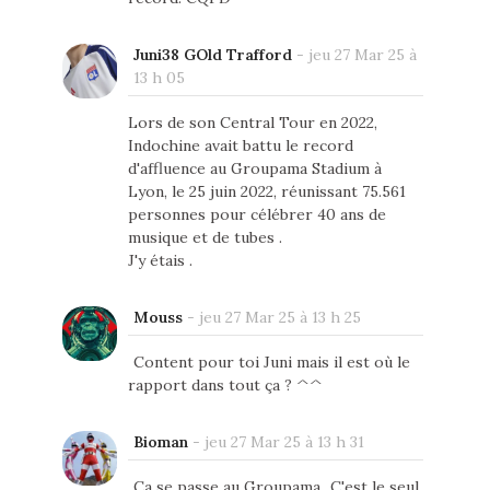
Juni38 GOld Trafford
-
jeu 27 Mar 25 à
13 h 05
Lors de son Central Tour en 2022,
Indochine avait battu le record
d'affluence au Groupama Stadium à
Lyon, le 25 juin 2022, réunissant 75.561
personnes pour célébrer 40 ans de
musique et de tubes .
J'y étais .
Mouss
-
jeu 27 Mar 25 à 13 h 25
Content pour toi Juni mais il est où le
rapport dans tout ça ? ^^
Bioman
-
jeu 27 Mar 25 à 13 h 31
Ca se passe au Groupama...C'est le seul