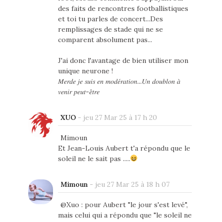
des faits de rencontres footballistiques
et toi tu parles de concert...Des
remplissages de stade qui ne se
comparent absolument pas...
J'ai donc l'avantage de bien utiliser mon
unique neurone !
𝑀𝑒𝑟𝑑𝑒 𝑗𝑒 𝑠𝑢𝑖𝑠 𝑒𝑛 𝑚𝑜𝑑𝑒́𝑟𝑎𝑡𝑖𝑜𝑛...𝑈𝑛 𝑑𝑜𝑢𝑏𝑙𝑜𝑛 𝑎̀
𝑣𝑒𝑛𝑖𝑟 𝑝𝑒𝑢𝑡-𝑒̂𝑡𝑟𝑒
XUO
-
jeu 27 Mar 25 à 17 h 20
Mimoun
Et Jean-Louis Aubert t'a répondu que le
soleil ne le sait pas .....
Mimoun
-
jeu 27 Mar 25 à 18 h 07
@Xuo : pour Aubert "le jour s'est levé",
mais celui qui a répondu que "le soleil ne