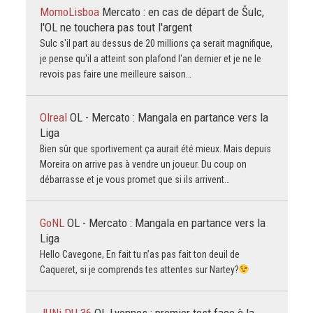
MomoLisboa
Mercato : en cas de départ de Šulc,
l'OL ne touchera pas tout l'argent
Sulc s'il part au dessus de 20 millions ça serait magnifique,
je pense qu'il a atteint son plafond l'an dernier et je ne le
revois pas faire une meilleure saison…
Olreal
OL - Mercato : Mangala en partance vers la
Liga
Bien sûr que sportivement ça aurait été mieux. Mais depuis
Moreira on arrive pas à vendre un joueur. Du coup on
débarrasse et je vous promet que si ils arrivent…
GoNL
OL - Mercato : Mangala en partance vers la
Liga
Hello Cavegone, En fait tu n’as pas fait ton deuil de
Caqueret, si je comprends tes attentes sur Nartey?
JUNi DU 36
OL Lyonnes : premier test face à la