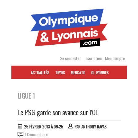
Accéder
au
contenu
Se connecter
Inscription
Mon compte
ACTUALITÉS
TKYDG
MERCATO
OL LYONNES
LIGUE 1
Le PSG garde son avance sur l'OL
25 FÉVRIER 2013 À 09:25
PAR
ANTHONY RAVAS
1 Commentaire