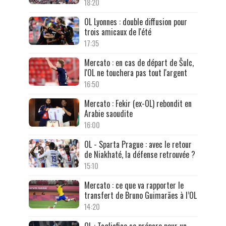
18:20
OL Lyonnes : double diffusion pour
trois amicaux de l'été
17:35
Mercato : en cas de départ de Šulc,
l'OL ne touchera pas tout l'argent
16:50
Mercato : Fekir (ex-OL) rebondit en
Arabie saoudite
16:00
OL - Sparta Prague : avec le retour
de Niakhaté, la défense retrouvée ?
15:10
Mercato : ce que va rapporter le
transfert de Bruno Guimarães à l’OL
14:20
OL : Tagliafico se prépare pour un