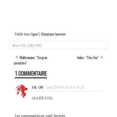
Publié dans
Ligue 1
,
Olympique lyonnais
Nice
OL
OM
PSG
Malbranque : "Un gros
Aulas : "Très fier"
caractère"
1 COMMENTAIRE
OL-38
-
lun 25 Fév 13 à 17 h 13
ALLER L'OL
Les commentaires sont fermés