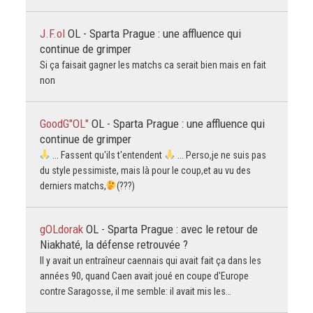
J.F.ol
OL - Sparta Prague : une affluence qui
continue de grimper
Si ça faisait gagner les matchs ca serait bien mais en fait
non
GoodG"OL"
OL - Sparta Prague : une affluence qui
continue de grimper
... Fassent qu'ils t'entendent
... Perso,je ne suis pas
du style pessimiste, mais là pour le coup,et au vu des
derniers matchs,
(???)
gOLdorak
OL - Sparta Prague : avec le retour de
Niakhaté, la défense retrouvée ?
Il y avait un entraîneur caennais qui avait fait ça dans les
années 90, quand Caen avait joué en coupe d'Europe
contre Saragosse, il me semble: il avait mis les…