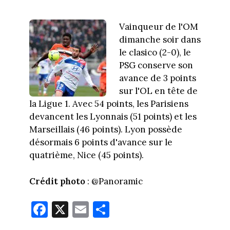
Vainqueur de l'OM
dimanche soir dans
le clasico (2-0), le
PSG conserve son
avance de 3 points
sur l'OL en tête de
la Ligue 1. Avec 54 points, les Parisiens
devancent les Lyonnais (51 points) et les
Marseillais (46 points). Lyon possède
désormais 6 points d'avance sur le
quatrième, Nice (45 points).
Crédit photo
: @Panoramic
Fa
X
E
Pa
ce
m
rt