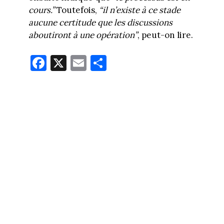
cours.”
Toutefois,
“il n’existe à ce stade
aucune certitude que les discussions
aboutiront à une opération”
, peut-on lire.
Fa
X
E
Pa
ce
m
rt
bo
ail
ag
ok
er