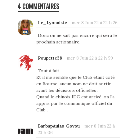
4 COMMENTAIRES
Le_Lyonniste
-
mer 8 Juin 22 à 22 h 26
Donc on ne sait pas encore qui sera le
prochain actionnaire.
Poupette38
-
mer 8 Juin 22 à 22 h 59
Tout à fait .
Et il me semble que le Club étant coté
en Bourse, aucun nom ne doit sortir
avant les décisions officielles .
Quand le chinois IDG est arrivé, on l'a
appris par le communiqué officiel du
Club .
BarbapAulas-Govou
-
mer 8 Juin 22 à
23 h 06