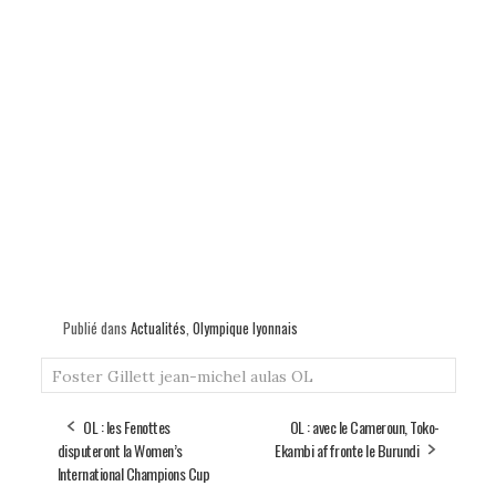
Publié dans
Actualités
,
Olympique lyonnais
Foster Gillett
jean-michel aulas
OL
OL : les Fenottes
OL : avec le Cameroun, Toko-
disputeront la Women’s
Ekambi affronte le Burundi
International Champions Cup