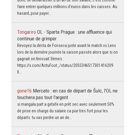
donc se débarrasser d'un an de son salaire, c'est comme
faire entrer quelques millions d'euros dans les caisses. Au
hasard, pour payer…
Tongariro
OL - Sparta Prague : une affluence qui
continue de grimper
Revoyez la décla de Fonseca juste avant le match vs Lens
lors de la dernière journée la saison passée alors que si on
gagnait on finissait 3èmes :
https://x.com/ActuFoot_/status/2055346517301416209
Il…
gone16
Mercato : en cas de départ de Šulc, l'OL ne
touchera pas tout l'argent
si mangala part a getafe en prêt sec avec seulement 50%
de prise en charge du salaire ca pue tres fort pour les
départs. tu vas perdre un an de…