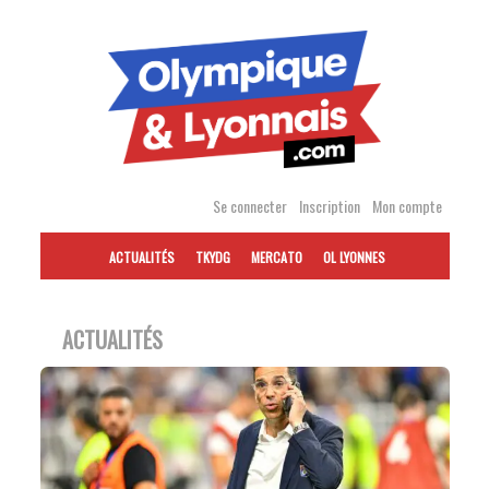
Accéder
au
contenu
Se connecter
Inscription
Mon compte
ACTUALITÉS
TKYDG
MERCATO
OL LYONNES
ACTUALITÉS