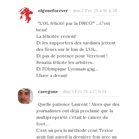
olgoneforever
-
dim 2 Fév 25 à 16 h 38
"L'OL félicité par la DNCG!" ....C'est
beau!
La félicitée revient!
Et les supporters des sardines jettent
des fleurs sur le bus de L'OL...
Et pas de potence pour Veretout !
Benatia félicite les arbitres..
Et l'Olympique Lyonnais gag....
I have a dream!
cavegone
-
dim 2 Fév 25 à 17 h 14
Quelle patience Laurent ! Alors que des
journalistes ont déjà proclamé que la
multipropriété c’était le cancer du
foot…
C’est un peu la méthode coué Textor
avait fait pareil la dernière fois avec un