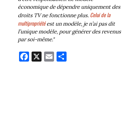
économique de dépendre uniquement des
Celui de la
droits TV ne fonctionne plus.
multipropriété
est un modèle, je n’ai pas dit
l’unique modèle, pour générer des revenus
par soi-même."
Fa
X
E
Pa
ce
m
rt
bo
ail
ag
ok
er