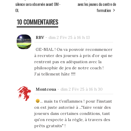
silence sera observée avant OM -
avec les jeunes du centre de
OL
formation
10 COMMENTAIRES
RBV
-
dim 2 Fév 25 à 16 h 13
GE-NIAL ! On va pouvoir recommencer
à recruter des joueurs à prix d’or qui ne
rentrent pas en adéquation avec la
philosophie de jeu de notre coach !
J’ai tellement hâte !!!!!
Montcoua
-
dim 2 Fév 25 à 16 h 30
... mais tu t'enflammes ! pour l'instant
on est juste autorisé à ..."faire venir des
joueurs dans certaines conditions, tant
qu'on respecte à la règle, à travers des
prêts gratuits" !