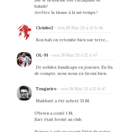
Sur le deuxième but l'attaquant se
balade!
Arrêtez la tisane à la mi-temps !
Cicinho2
-
ven 28 Mar 25 à 22 h 46
Bon bah on retombe bien sur terre...
OL-91
-
ven 28 Mar 25 à 22 h 47
De solides handicaps en joueurs. En fin
de compte, nous nous en tirons bien.
Tongariro
-
ven 28 Mar 25 à 22 h 47
Niakhaté a été acheté 31 M.
O'brien a couté 1 M.
Sarr était formé au club.
Pensez à cela en voyant l'état de notre