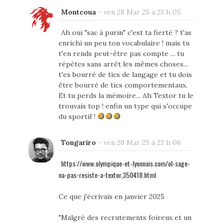
Montcoua
-
ven 28 Mar 25 à 23 h 05
Ah oui "sac à purin" c'est ta fierté ? t'as
enrichi un peu ton vocabulaire ! mais tu
t'en rends peut-être pas compte ... tu
répètes sans arrêt les mêmes choses...
t'es bourré de tics de langage et tu dois
être bourré de tics comportementaux.
Et tu perds la mémoire... Ah Textor tu le
trouvais top ! enfin un type qui s'occupe
du sportif !
Tongariro
-
ven 28 Mar 25 à 23 h 06
https://www.olympique-et-lyonnais.com/ol-sage-
na-pas-resiste-a-textor,350418.html
Ce que j'écrivais en janvier 2025
"Malgré des recrutements foireux et un