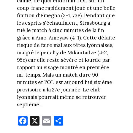
calme, de quoi endormir l'OL sur un
coup-franc rapidement joué et une belle
finition d'Emegha (3-1, 73e). Pendant que
les esprits s'échauffaient, Strasbourg a
tué le match à cinq minutes de la fin
grâce à Amo-Ameyaw (4-1). Cette défaite
risque de faire mal aux têtes lyonnaises,
malgré le penalty de Mikautadze (4-2,
95e) car elle reste sévère et lourde par
rapport au visage montré en première
mi-temps. Mais un match dure 90
minutes et l'OL est aujourd'hui sixième
provisoire à la 27e journée. Le club
lyonnais pourrait même se retrouver
septième...
Fa
X
E
Pa
ce
m
rt