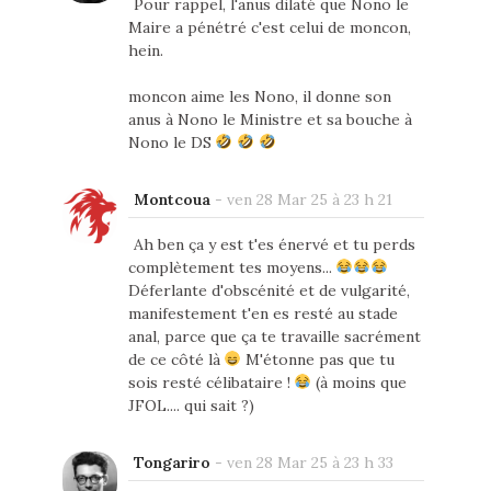
Pour rappel, l'anus dilaté que Nono le
Maire a pénétré c'est celui de moncon,
hein.
moncon aime les Nono, il donne son
anus à Nono le Ministre et sa bouche à
Nono le DS
Montcoua
-
ven 28 Mar 25 à 23 h 21
Ah ben ça y est t'es énervé et tu perds
complètement tes moyens...
Déferlante d'obscénité et de vulgarité,
manifestement t'en es resté au stade
anal, parce que ça te travaille sacrément
de ce côté là
M'étonne pas que tu
sois resté célibataire !
(à moins que
JFOL.... qui sait ?)
Tongariro
-
ven 28 Mar 25 à 23 h 33