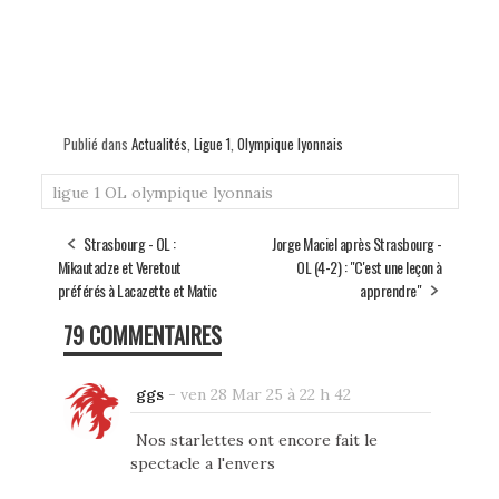
Publié dans
Actualités
,
Ligue 1
,
Olympique lyonnais
ligue 1
OL
olympique lyonnais
Strasbourg - OL :
Jorge Maciel après Strasbourg -
Mikautadze et Veretout
OL (4-2) : "C'est une leçon à
préférés à Lacazette et Matic
apprendre"
79 COMMENTAIRES
ggs
-
ven 28 Mar 25 à 22 h 42
Nos starlettes ont encore fait le
spectacle a l'envers