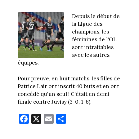
Depuis le début de
la Ligue des
champions, les
féminines de l'OL
sont intraitables
avec les autres
équipes.
Pour preuve, en huit matchs, les filles de
Patrice Lair ont inscrit 40 buts et en ont
concédé qu'un seul ! C'était en demi-
finale contre Juvisy (3-0, 1-6).
Fa
X
E
Pa
ce
m
rt
bo
ail
ag