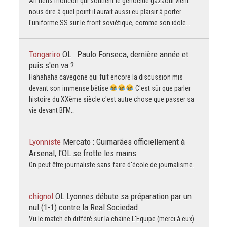
Ah tiens moncon qui soutient le génocide gazaoui vient
nous dire à quel point il aurait aussi eu plaisir à porter
l'uniforme SS sur le front soviétique, comme son idole…
Tongariro
OL : Paulo Fonseca, dernière année et
puis s'en va ?
Hahahaha cavegone qui fuit encore la discussion mis
devant son immense bêtise
C'est sûr que parler
histoire du XXème siècle c'est autre chose que passer sa
vie devant BFM…
Lyonniste
Mercato : Guimarães officiellement à
Arsenal, l'OL se frotte les mains
On peut être journaliste sans faire d'école de journalisme.
chignol
OL Lyonnes débute sa préparation par un
nul (1-1) contre la Real Sociedad
Vu le match eb différé sur la chaîne L'Equipe (merci à eux).