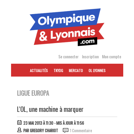
Accéder
au
contenu
Se connecter
Inscription
Mon compte
ACTUALITÉS
TKYDG
MERCATO
OL LYONNES
LIGUE EUROPA
L'OL, une machine à marquer
23 MAI 2013 À 11:30
- MIS À JOUR À 11:56
PAR
GREGORY CHARIOT
1 Commentaire