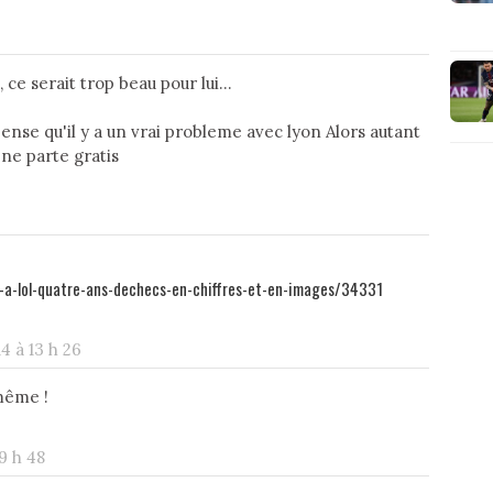
, ce serait trop beau pour lui...
 pense qu'il y a un vrai probleme avec lyon Alors autant
 ne parte gratis
f-a-lol-quatre-ans-dechecs-en-chiffres-et-en-images/34331
14 à 13 h 26
même !
19 h 48