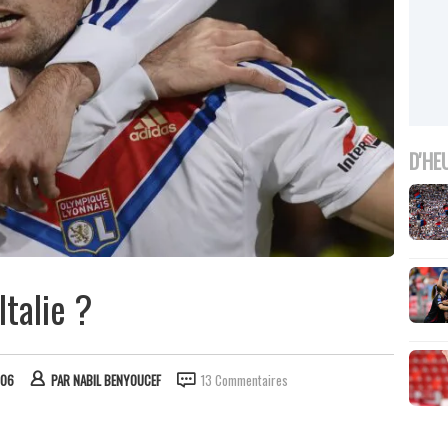
D'HE
Italie ?
:06
PAR
NABIL BENYOUCEF
13 Commentaires