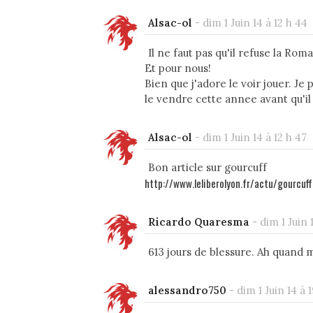
Alsac-ol
-
dim 1 Juin 14 à 12 h 44
Il ne faut pas qu'il refuse la Roma
Et pour nous!
Bien que j'adore le voir jouer. Je
le vendre cette annee avant qu'il
Alsac-ol
-
dim 1 Juin 14 à 12 h 47
Bon article sur gourcuff
http://www.leliberolyon.fr/actu/gourcuf
Ricardo Quaresma
-
dim 1 Juin 
613 jours de blessure. Ah quand 
alessandro750
-
dim 1 Juin 14 à 