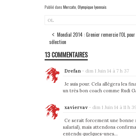
Publié dans
Mercato
,
Olympique lyonnais
OL
Mondial 2014 : Grenier remercie l'OL pour
sélection
13 COMMENTAIRES
Drefan
-
dim 1 Juin 14 à 7 h 37
Je suis pour. Cela allègera les f
un très bon coach comme Rudi Gar
xaviervav
-
dim 1 Juin 14 à 11 h 3
Ce serait forcement une bonne n
salarial), mais attendons confirm
entendu quelques-unes...