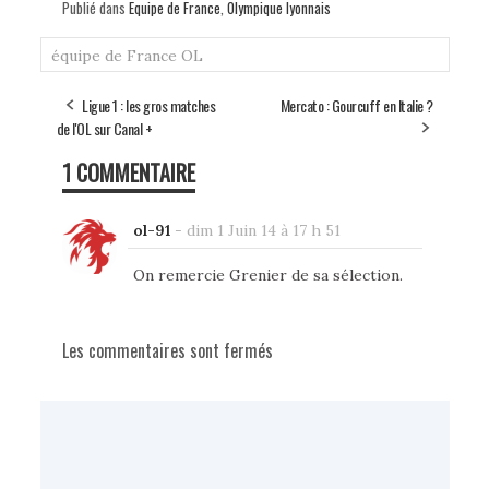
Publié dans
Equipe de France
,
Olympique lyonnais
équipe de France
OL
Ligue 1 : les gros matches
Mercato : Gourcuff en Italie ?
de l'OL sur Canal +
1 COMMENTAIRE
ol-91
-
dim 1 Juin 14 à 17 h 51
On remercie Grenier de sa sélection.
Les commentaires sont fermés