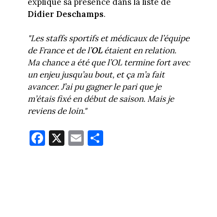
explique sa présence dans la liste de
Didier Deschamps
.
"Les staffs sportifs et médicaux de l’équipe
de France et de l’
OL
étaient en relation.
Ma chance a été que l’OL termine fort avec
un enjeu jusqu’au bout, et ça m’a fait
avancer. J’ai pu gagner le pari que je
m’étais fixé en début de saison. Mais je
reviens de loin."
Fa
X
E
Pa
ce
m
rt
bo
ail
ag
ok
er