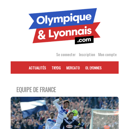
Accéder
au
contenu
Se connecter
Inscription
Mon compte
ACTUALITÉS
TKYDG
MERCATO
OL LYONNES
EQUIPE DE FRANCE