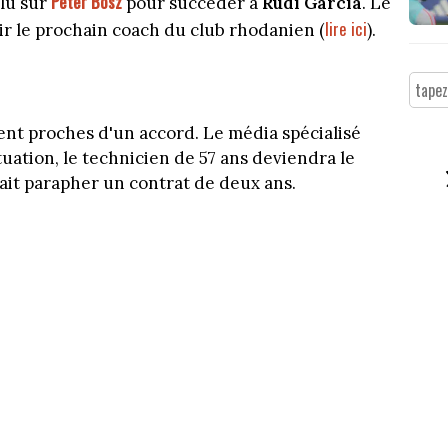
Peter Bosz
olu sur
pour succéder à
Rudi Garcia
. Le
lire ici
ir le prochain coach du club rhodanien (
).
ient proches d'un accord. Le média spécialisé
uation, le technicien de 57 ans deviendra le
rait parapher un contrat de deux ans.