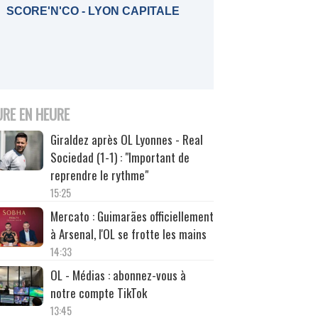
SCORE'N'CO - LYON CAPITALE
URE EN HEURE
Giraldez après OL Lyonnes - Real
Sociedad (1-1) : "Important de
reprendre le rythme"
15:25
Mercato : Guimarães officiellement
à Arsenal, l'OL se frotte les mains
14:33
OL - Médias : abonnez-vous à
notre compte TikTok
13:45