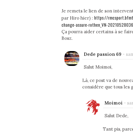
Je remets le lien de son interven
https://rmcsport.bfmt
par Hiro hier) :
change-assure-rothen_VN-20210528036
Ça pourra aider certains à se fair
Bosz.
Dede passion 69
-
sam
Salut Moimoi,
Là, ce post va de nouve
considère que tous les g
Moimoi
-
sa
Salut Dede,
Tant pis, parc