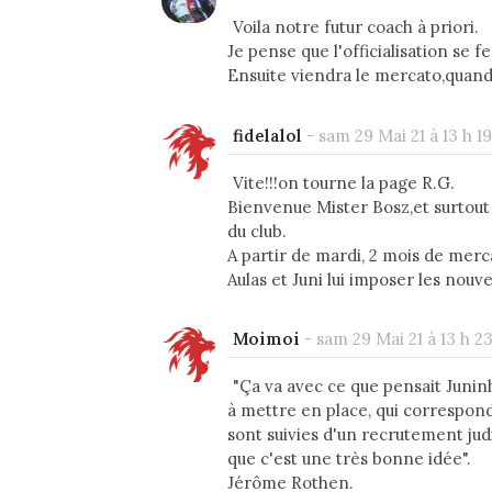
Voila notre futur coach à priori.
Je pense que l'officialisation se
Ensuite viendra le mercato,quand
fidelalol
-
sam 29 Mai 21 à 13 h 19
Vite!!!on tourne la page R.G.
Bienvenue Mister Bosz,et surtout 
du club.
A partir de mardi, 2 mois de merca
Aulas et Juni lui imposer les nouve
Moimoi
-
sam 29 Mai 21 à 13 h 2
"Ça va avec ce que pensait Juninh
à mettre en place, qui correspond
sont suivies d'un recrutement jud
que c'est une très bonne idée".
Jérôme Rothen.