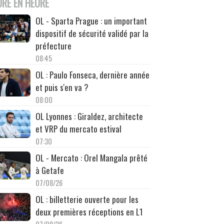
URE EN HEURE
OL - Sparta Prague : un important
dispositif de sécurité validé par la
préfecture
08:45
OL : Paulo Fonseca, dernière année
et puis s'en va ?
08:00
OL Lyonnes : Giraldez, architecte
et VRP du mercato estival
07:30
OL - Mercato : Orel Mangala prêté
à Getafe
07/08/26
OL : billetterie ouverte pour les
deux premières réceptions en L1