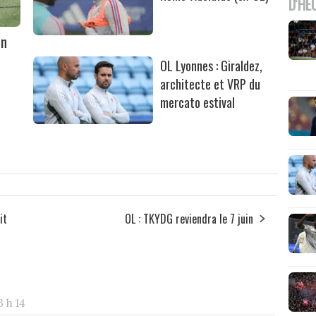
D'HE
un
OL Lyonnes : Giraldez,
architecte et VRP du
mercato estival
it
OL : TKYDG reviendra le 7 juin
3 h 14