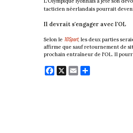
L'Olympique lyonnais a jeté son dév
tacticien néerlandais pourrait deven
Il devrait s'engager avec l'OL
10Sport
Selon le
, les deux parties sera
affirme que sauf retournement de sit
prochain entraîneur de l'OL. Il pour
Fa
X
E
Pa
ce
m
rt
bo
ail
ag
ok
er