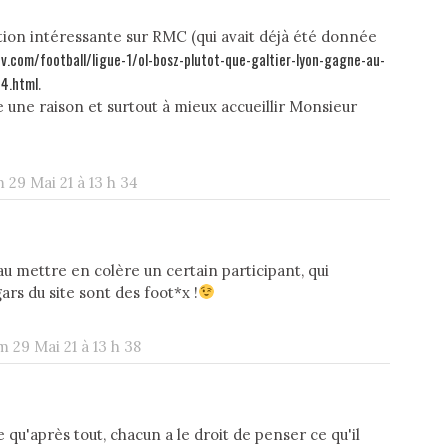
tion intéressante sur RMC (qui avait déjà été donnée
v.com/football/ligue-1/ol-bosz-plutot-que-galtier-lyon-gagne-au-
4.html
.
e une raison et surtout à mieux accueillir Monsieur
 29 Mai 21 à 13 h 34
au mettre en colère un certain participant, qui
ars du site sont des foot*x !
m 29 Mai 21 à 13 h 38
e qu'après tout, chacun a le droit de penser ce qu'il