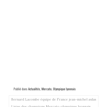
Publié dans
Actualités
,
Mercato
,
Olympique lyonnais
Bernard Lacombe
équipe de France
jean-michel aulas
Ligue des champions
Mercato
olympique lyonnais