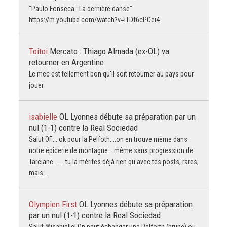
"Paulo Fonseca : La dernière danse"
https://m.youtube.com/watch?v=iTDf6cPCei4
Toitoi
Mercato : Thiago Almada (ex-OL) va
retourner en Argentine
Le mec est tellement bon qu'il soit retourner au pays pour
jouer.
isabielle
OL Lyonnes débute sa préparation par un
nul (1-1) contre la Real Sociedad
Salut OF.... ok pour la Pelfoth....on en trouve même dans
notre épicerie de montagne... même sans progression de
Tarciane... ... tu la mérites déjà rien qu'avec tes posts, rares,
mais…
Olympien First
OL Lyonnes débute sa préparation
par un nul (1-1) contre la Real Sociedad
Salut @isabielle! On peut échanger une Pelforth (brune) ou