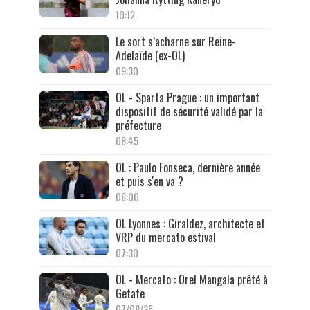
10:12
Le sort s’acharne sur Reine-
Adelaïde (ex-OL)
09:30
OL - Sparta Prague : un important
dispositif de sécurité validé par la
préfecture
08:45
OL : Paulo Fonseca, dernière année
et puis s'en va ?
08:00
OL Lyonnes : Giraldez, architecte et
VRP du mercato estival
07:30
OL - Mercato : Orel Mangala prêté à
Getafe
07/08/26