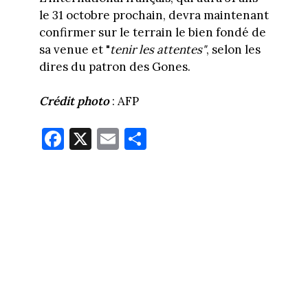
le 31 octobre prochain, devra maintenant
confirmer sur le terrain le bien fondé de
sa venue et "
tenir les attentes"
, selon les
dires du patron des Gones.
Crédit photo
: AFP
Fa
X
E
Pa
ce
m
rt
bo
ail
ag
ok
er