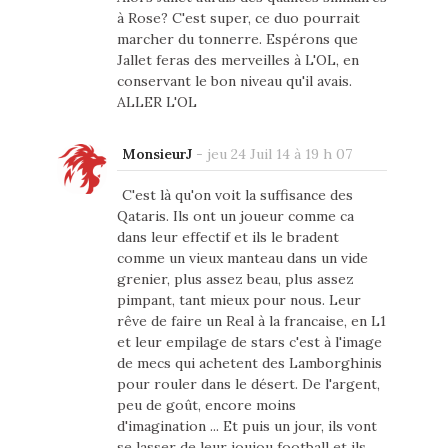
à Rose? C'est super, ce duo pourrait
marcher du tonnerre. Espérons que
Jallet feras des merveilles à L'OL, en
conservant le bon niveau qu'il avais.
ALLER L'OL
MonsieurJ
-
jeu 24 Juil 14 à 19 h 07
C'est là qu'on voit la suffisance des
Qataris. Ils ont un joueur comme ca
dans leur effectif et ils le bradent
comme un vieux manteau dans un vide
grenier, plus assez beau, plus assez
pimpant, tant mieux pour nous. Leur
rêve de faire un Real à la francaise, en L1
et leur empilage de stars c'est à l'image
de mecs qui achetent des Lamborghinis
pour rouler dans le désert. De l'argent,
peu de goût, encore moins
d'imagination ... Et puis un jour, ils vont
se lasser de leur joujou football et ils