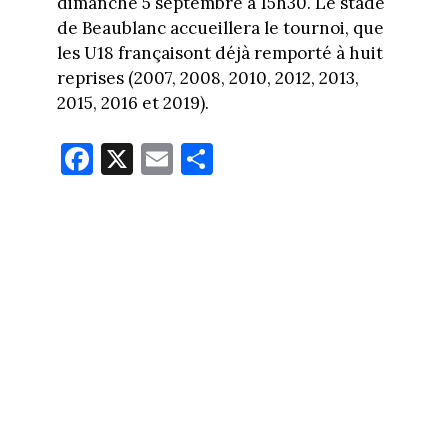
dimanche 5 septembre à 15h30. Le stade
de Beaublanc accueillera le tournoi, que
les U18 françaisont déjà remporté à huit
reprises (2007, 2008, 2010, 2012, 2013,
2015, 2016 et 2019).
Fa
X
E
Pa
ce
m
rt
bo
ail
ag
ok
er