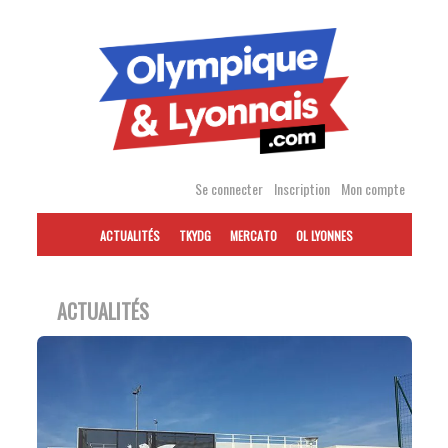
Accéder
au
contenu
Se connecter
Inscription
Mon compte
ACTUALITÉS
TKYDG
MERCATO
OL LYONNES
ACTUALITÉS