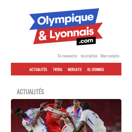
Accéder
au
contenu
Se connecter
Inscription
Mon compte
ACTUALITÉS
TKYDG
MERCATO
OL LYONNES
ACTUALITÉS