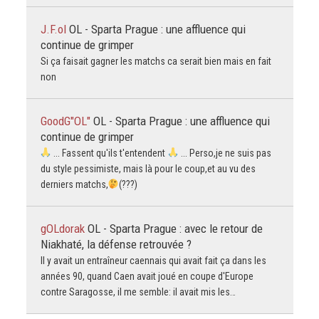
J.F.ol
OL - Sparta Prague : une affluence qui
continue de grimper
Si ça faisait gagner les matchs ca serait bien mais en fait
non
GoodG"OL"
OL - Sparta Prague : une affluence qui
continue de grimper
... Fassent qu'ils t'entendent
... Perso,je ne suis pas
du style pessimiste, mais là pour le coup,et au vu des
derniers matchs,
(???)
gOLdorak
OL - Sparta Prague : avec le retour de
Niakhaté, la défense retrouvée ?
Il y avait un entraîneur caennais qui avait fait ça dans les
années 90, quand Caen avait joué en coupe d'Europe
contre Saragosse, il me semble: il avait mis les…