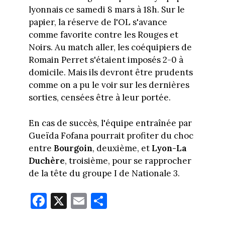
lyonnais ce samedi 8 mars à 18h. Sur le
papier, la réserve de l'OL s'avance
comme favorite contre les Rouges et
Noirs. Au match aller, les coéquipiers de
Romain Perret s'étaient imposés 2-0 à
domicile. Mais ils devront être prudents
comme on a pu le voir sur les dernières
sorties, censées être à leur portée.
En cas de succès, l'équipe entraînée par
Gueïda Fofana pourrait profiter du choc
entre
Bourgoin
, deuxième, et
Lyon-La
Duchère
, troisième, pour se rapprocher
de la tête du groupe I de Nationale 3.
Fa
X
E
Pa
ce
m
rt