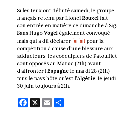
Si les Jeux ont débuté samedi, le groupe
français retenu par Lionel
Rouxel
fait
son entrée en matière ce dimanche à Sig.
Sans Hugo
Vogel
également convoqué
forfait
mais qui a dû déclarer
pour la
compétition à cause d’une blessure aux
adducteurs, les coéquipiers de Patouillet
sont opposés au
Maroc
(21h) avant
d’affronter l’
Espagne
le mardi 28 (21h)
puis le pays hôte qu’est l’
Algérie
, le jeudi
30 juin toujours à 21h.
Fa
X
E
Pa
ce
m
rt
bo
ail
ag
ok
er