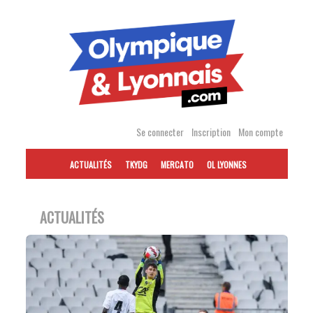
Accéder
au
contenu
Se connecter
Inscription
Mon compte
ACTUALITÉS
TKYDG
MERCATO
OL LYONNES
ACTUALITÉS