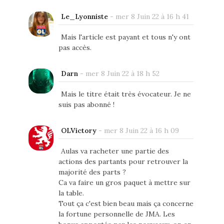
Le_Lyonniste
-
mer 8 Juin 22 à 16 h 41
Mais l'article est payant et tous n'y ont
pas accès.
Darn
-
mer 8 Juin 22 à 18 h 52
Mais le titre était très évocateur. Je ne
suis pas abonné !
OLVictory
-
mer 8 Juin 22 à 16 h 09
Aulas va racheter une partie des
actions des partants pour retrouver la
majorité des parts ?
Ca va faire un gros paquet à mettre sur
la table.
Tout ça c'est bien beau mais ça concerne
la fortune personnelle de JMA. Les