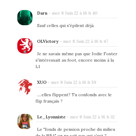
Darn
-
mer 8 Juin 22 à 16 h 40
Sauf celles qui s'épilent déjà.
OLVictory
-
mer 8 Juin 22 à 16 h 47
Je ne savais même pas que Jodie Foster
s'intéressait au foot, encore moins à la
L1
XUO
-
mer 8 Juin 22 à 16 h 59
.....elles flippent? Tu confonds avec le
flip français ?
Le_Lyonniste
-
mer 8 Juin 22 à 16 h 32
Le "fonds de pension proche du milieu
de la NBA" on ne sait pas qui c'est ?