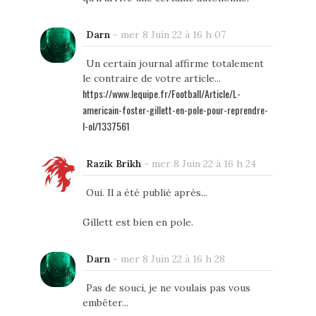
Darn
-
mer 8 Juin 22 à 16 h 07
Un certain journal affirme totalement
le contraire de votre article...
https://www.lequipe.fr/Football/Article/L-
americain-foster-gillett-en-pole-pour-reprendre-
l-ol/1337561
Razik Brikh
-
mer 8 Juin 22 à 16 h 24
Oui. Il a été publié après...
Gillett est bien en pole.
Darn
-
mer 8 Juin 22 à 16 h 28
Pas de souci, je ne voulais pas vous
embêter...