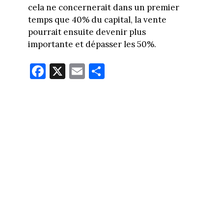
cela ne concernerait dans un premier
temps que 40% du capital, la vente
pourrait ensuite devenir plus
importante et dépasser les 50%.
Fa
X
E
Pa
ce
m
rt
bo
ail
ag
ok
er