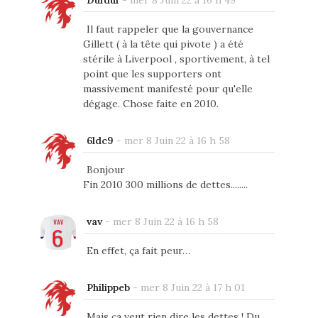
Dufduf
-
mer 8 Juin 22 à 16 h 49
Il faut rappeler que la gouvernance
Gillett ( à la tête qui pivote ) a été
stérile à Liverpool , sportivement, à tel
point que les supporters ont
massivement manifesté pour qu'elle
dégage. Chose faite en 2010.
6ldc9
-
mer 8 Juin 22 à 16 h 58
Bonjour
Fin 2010 300 millions de dettes........
vav
-
mer 8 Juin 22 à 16 h 58
En effet, ça fait peur…
Philippeb
-
mer 8 Juin 22 à 17 h 01
Mais ça veut rien dire les dettes ! Du