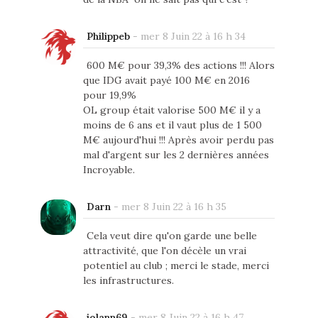
Philippeb
-
mer 8 Juin 22 à 16 h 34
600 M€ pour 39,3% des actions !!! Alors
que IDG avait payé 100 M€ en 2016
pour 19,9%
OL group était valorise 500 M€ il y a
moins de 6 ans et il vaut plus de 1 500
M€ aujourd'hui !!! Après avoir perdu pas
mal d'argent sur les 2 dernières années
Incroyable.
Darn
-
mer 8 Juin 22 à 16 h 35
Cela veut dire qu'on garde une belle
attractivité, que l'on décèle un vrai
potentiel au club ; merci le stade, merci
les infrastructures.
jolann69
-
mer 8 Juin 22 à 16 h 47