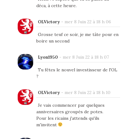
déca, à cette heure.
OLVictory
-
mer 8 Juin 22 à 18 h 06
Grosse teuf ce soir, je me tâte pour en
boire un second
Lyon1950
-
mer 8 Juin 22 à 18 h 07
Tu fêtes le nouvel investisseur de l'OL
?
OLVictory
-
mer 8 Juin 22 à 18 h 10
Je vais commencer par quelques
anniversaires groupés de potes.
Pour les ricains j'attends qu'ils
m'invitent