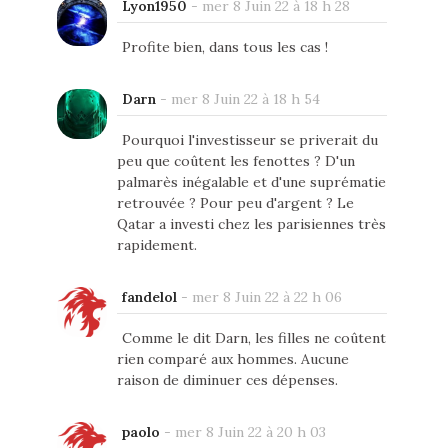
Lyon1950
-
mer 8 Juin 22 à 18 h 28
Profite bien, dans tous les cas !
Darn
-
mer 8 Juin 22 à 18 h 54
Pourquoi l'investisseur se priverait du
peu que coûtent les fenottes ? D'un
palmarès inégalable et d'une suprématie
retrouvée ? Pour peu d'argent ? Le
Qatar a investi chez les parisiennes très
rapidement.
fandelol
-
mer 8 Juin 22 à 22 h 06
Comme le dit Darn, les filles ne coûtent
rien comparé aux hommes. Aucune
raison de diminuer ces dépenses.
paolo
-
mer 8 Juin 22 à 20 h 03