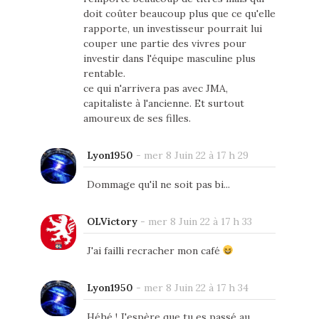
doit coûter beaucoup plus que ce qu'elle
rapporte, un investisseur pourrait lui
couper une partie des vivres pour
investir dans l'équipe masculine plus
rentable.
ce qui n'arrivera pas avec JMA,
capitaliste à l'ancienne. Et surtout
amoureux de ses filles.
Lyon1950
-
mer 8 Juin 22 à 17 h 29
Dommage qu'il ne soit pas bi...
OLVictory
-
mer 8 Juin 22 à 17 h 33
J'ai failli recracher mon café
Lyon1950
-
mer 8 Juin 22 à 17 h 34
Héhé ! J'espère que tu es passé au