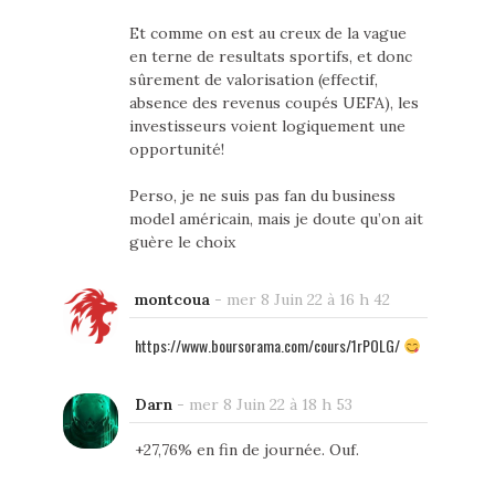
Et comme on est au creux de la vague
en terne de resultats sportifs, et donc
sûrement de valorisation (effectif,
absence des revenus coupés UEFA), les
investisseurs voient logiquement une
opportunité!
Perso, je ne suis pas fan du business
model américain, mais je doute qu’on ait
guère le choix
montcoua
-
mer 8 Juin 22 à 16 h 42
https://www.boursorama.com/cours/1rPOLG/
Darn
-
mer 8 Juin 22 à 18 h 53
+27,76% en fin de journée. Ouf.