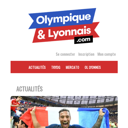
Accéder
au
contenu
Se connecter
Inscription
Mon compte
ACTUALITÉS
TKYDG
MERCATO
OL LYONNES
ACTUALITÉS