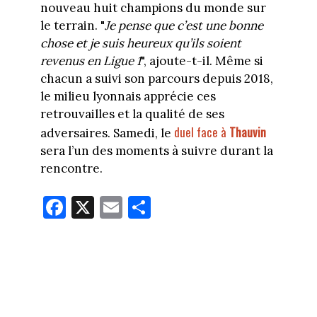
nouveau huit champions du monde sur
le terrain. "
Je pense que c’est une bonne
chose et je suis heureux qu’ils soient
revenus en Ligue 1
", ajoute-t-il. Même si
chacun a suivi son parcours depuis 2018,
le milieu lyonnais apprécie ces
retrouvailles et la qualité de ses
duel face à
Thauvin
adversaires. Samedi, le
sera l’un des moments à suivre durant la
rencontre.
Fa
X
E
Pa
ce
m
rt
bo
ail
ag
ok
er