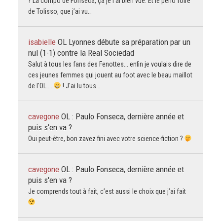
? La compo de Fonseca, ça je l’ai bien vue. Et le péno foiré
de Tolisso, que j’ai vu…
isabielle
OL Lyonnes débute sa préparation par un
nul (1-1) contre la Real Sociedad
Salut à tous les fans des Fenottes... enfin je voulais dire de
ces jeunes femmes qui jouent au foot avec le beau maillot
de l'OL....
! J'ai lu tous…
cavegone
OL : Paulo Fonseca, dernière année et
puis s'en va ?
Oui peut-être, bon zavez fini avec votre science-fiction ?
cavegone
OL : Paulo Fonseca, dernière année et
puis s'en va ?
Je comprends tout à fait, c’est aussi le choix que j’ai fait