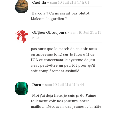
Caol Ila
-
sam 10 Juil 21 à 17 h 01
Barcola ? Ca ne serait pas plutôt
Malcom, le gardien ?
OL1jourOLtoujours
-
sam 10 Juil 21 à 11
h 23
pas sure que le match de ce soir nous
en apprenne long sur le future 11 de
l'OL et concernant le système de jeu
c'est peut-être un peu tôt pour qu'il
soit complètement assimilé....
Darn
-
sam 10 Juil 21 à 11 h 44
Moi j'ai déjà hâte, je suis prêt. J'aime
tellement voir nos joueurs, notre
maillot... Découvrir des jeunes... J'ai hâte
!!