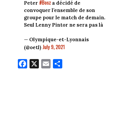
#Bosz
Peter
a décidé de
convoquer l’ensemble de son
groupe pour le match de demain.
Seul Lenny Pintor ne sera pas là
— Olympique-et-Lyonnais
July 9, 2021
(@oetl)
Fa
X
E
Pa
ce
m
rt
bo
ail
ag
ok
er