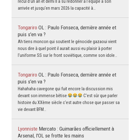
recul d'un an et demi Il a su redonner à l'équipe à son
arrivée et jusqu'en mars 2026 la capacité à…
Tongariro
OL : Paulo Fonseca, dernière année et
puis s'en va ?
Ah tiens moncon qui soutient le génocide gazaoui vient
nous dire à quel point il aurait aussi eu plaisir à porter
l'uniforme SS sur le front soviétique, comme son idole…
Tongariro
OL : Paulo Fonseca, dernière année et
puis s'en va ?
Hahahaha cavegone qui fuit encore la discussion mis
devant son immense bêtise
C'est sûr que parler
histoire du XXème siècle c'est autre chose que passer sa
vie devant BFM…
Lyonniste
Mercato : Guimarães officiellement à
Arsenal, l'OL se frotte les mains