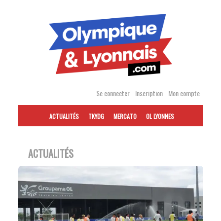
Accéder
au
contenu
Se connecter
Inscription
Mon compte
ACTUALITÉS
TKYDG
MERCATO
OL LYONNES
ACTUALITÉS