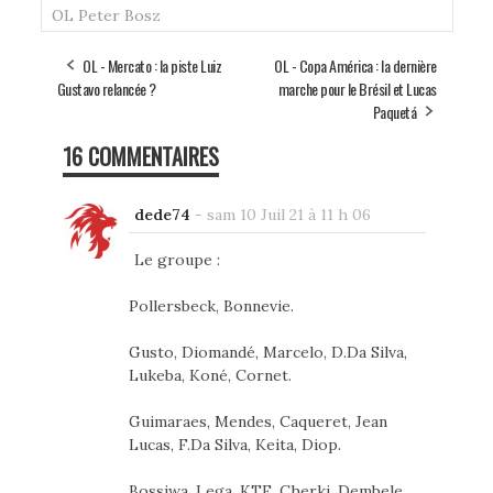
OL
Peter Bosz
OL - Mercato : la piste Luiz
OL - Copa América : la dernière
Gustavo relancée ?
marche pour le Brésil et Lucas
Paquetá
16 COMMENTAIRES
dede74
-
sam 10 Juil 21 à 11 h 06
Le groupe :
Pollersbeck, Bonnevie.
Gusto, Diomandé, Marcelo, D.Da Silva,
Lukeba, Koné, Cornet.
Guimaraes, Mendes, Caqueret, Jean
Lucas, F.Da Silva, Keita, Diop.
Bossiwa, Lega, KTE, Cherki, Dembele,