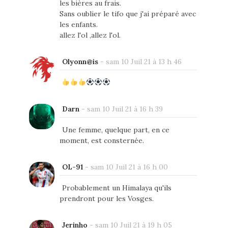
les bières au frais.
Sans oublier le tifo que j'ai préparé avec
les enfants.
allez l'ol ,allez l'ol.
Olyonn@is
-
sam 10 Juil 21 à 13 h 46
Darn
-
sam 10 Juil 21 à 16 h 39
Une femme, quelque part, en ce
moment, est consternée.
OL-91
-
sam 10 Juil 21 à 16 h 00
Probablement un Himalaya qu'ils
prendront pour les Vosges.
Jerinho
-
sam 10 Juil 21 à 19 h 05