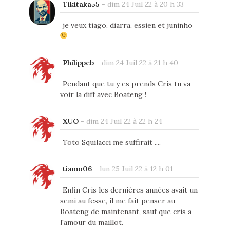
Tikitaka55
-
dim 24 Juil 22 à 20 h 33
je veux tiago, diarra, essien et juninho
Philippeb
-
dim 24 Juil 22 à 21 h 40
Pendant que tu y es prends Cris tu va
voir la diff avec Boateng !
XUO
-
dim 24 Juil 22 à 22 h 24
Toto Squilacci me suffirait ....
tiamo06
-
lun 25 Juil 22 à 12 h 01
Enfin Cris les dernières années avait un
semi au fesse, il me fait penser au
Boateng de maintenant, sauf que cris a
l'amour du maillot.