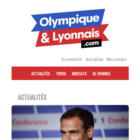
Accéder
au
contenu
Se connecter
Inscription
Mon compte
ACTUALITÉS
TKYDG
MERCATO
OL LYONNES
ACTUALITÉS