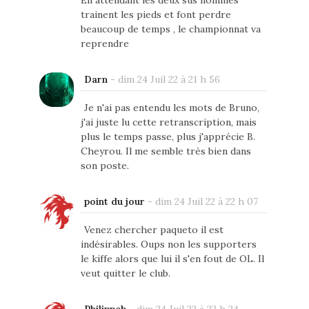
trainent les pieds et font perdre
beaucoup de temps , le championnat va
reprendre
Darn
-
dim 24 Juil 22 à 21 h 56
Je n'ai pas entendu les mots de Bruno,
j'ai juste lu cette retranscription, mais
plus le temps passe, plus j'apprécie B.
Cheyrou. Il me semble très bien dans
son poste.
point du jour
-
dim 24 Juil 22 à 22 h 07
Venez chercher paqueto il est
indésirables. Oups non les supporters
le kiffe alors que lui il s'en fout de OL. Il
veut quitter le club.
Philippeb
-
dim 24 Juil 22 à 22 h 24