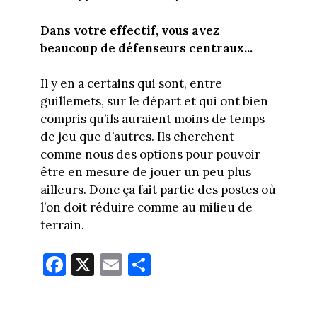
Dans votre effectif, vous avez
beaucoup de défenseurs centraux...
Il y en a certains qui sont, entre
guillemets, sur le départ et qui ont bien
compris qu’ils auraient moins de temps
de jeu que d’autres. Ils cherchent
comme nous des options pour pouvoir
être en mesure de jouer un peu plus
ailleurs. Donc ça fait partie des postes où
l’on doit réduire comme au milieu de
terrain.
Fa
X
E
Pa
ce
m
rt
bo
ail
ag