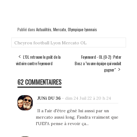
Publié dans
Actualités
,
Mercato
,
Olympique lyonnais
Cheyrou
football
Lyon
Mercato
OL
L’OL retrouve le goût de la
Feyenoord - OL (0-2) : Peter
victoire contre Feyenoord
Bosz a "vu une équipe qui voulait
gagner"
62 COMMENTAIRES
JUNi DU 36
-
dim 24 Juil 22 à 20 h 24
Il a l'air d'être gêné lui aussi par un
mercato aussi long. Faudra vraiment que
l'UEFA pense à revoir ça...