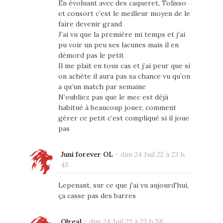
En évoluant avec des caqueret, Tolisso
et consort c’est le meilleur moyen de le
faire devenir grand
J’ai vu que la première mi temps et j’ai
pu voir un peu ses lacunes mais il en
démord pas le petit
Il me plait en tous cas et j’ai peur que si
on achète il aura pas sa chance vu qu’on
a qu’un match par semaine
N’oubliez pas que le mec est déjà
habitué à beaucoup jouer, comment
gérer ce petit c’est compliqué si il joue
pas
Juni forever OL
-
dim 24 Juil 22 à 23 h
43
Lepenant, sur ce que j'ai vu aujourd'hui,
ça casse pas des barres
Olreal
-
dim 24 Juil 22 à 23 h 58