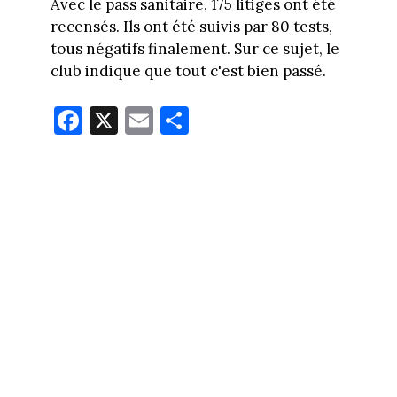
Avec le pass sanitaire, 175 litiges ont été
recensés. Ils ont été suivis par 80 tests,
tous négatifs finalement. Sur ce sujet, le
club indique que tout c'est bien passé.
Fa
X
E
Pa
ce
m
rt
bo
ail
ag
ok
er