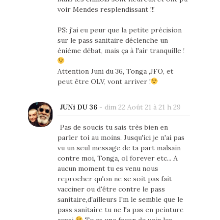
voir Mendes resplendissant !!!
PS: j'ai eu peur que la petite précision
sur le pass sanitaire déclenche un
énième débat, mais ça à l'air tranquille !
Attention Juni du 36, Tonga ,JFO, et
peut être OLV, vont arriver !
JUNi DU 36
-
dim 22 Août 21 à 21 h 29
Pas de soucis tu sais très bien en
parler toi au moins. Jusqu'ici je n'ai pas
vu un seul message de ta part malsain
contre moi, Tonga, ol forever etc... A
aucun moment tu es venu nous
reprocher qu'on ne se soit pas fait
vacciner ou d'être contre le pass
sanitaire,d'ailleurs I'm le semble que le
pass sanitaire tu ne l'a pas en peinture
aussi
Tu as une façon de voir les