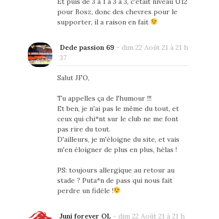
Et puis de 3 a 1 a 3 a 3, c'était niveau U12
pour Bosz, donc des chevres pour le
supporter, il a raison en fait
Dede passion 69
-
dim 22 Août 21 à 21 h
37
Salut JFO,
Tu appelles ça de l'humour !!!
Et ben, je n'ai pas le même du tout, et
ceux qui chi*nt sur le club ne me font
pas rire du tout.
D'ailleurs, je m'éloigne du site, et vais
m'en éloigner de plus en plus, hélas !
PS: toujours allergique au retour au
stade ? Puta*n de pass qui nous fait
perdre un fidèle !
Juni forever OL
-
dim 22 Août 21 à 21 h