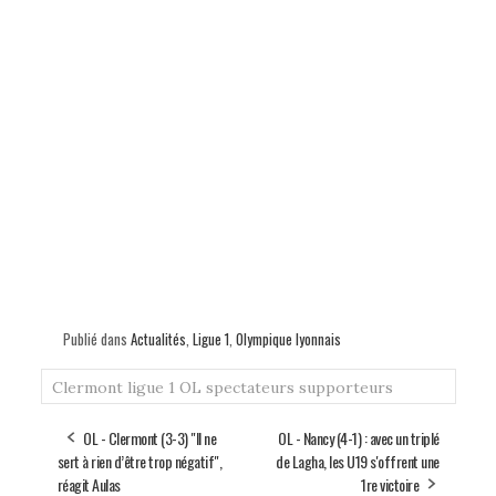
Publié dans
Actualités
,
Ligue 1
,
Olympique lyonnais
Clermont
ligue 1
OL
spectateurs
supporteurs
OL - Clermont (3-3) "Il ne
OL - Nancy (4-1) : avec un triplé
sert à rien d’être trop négatif",
de Lagha, les U19 s'offrent une
réagit Aulas
1re victoire