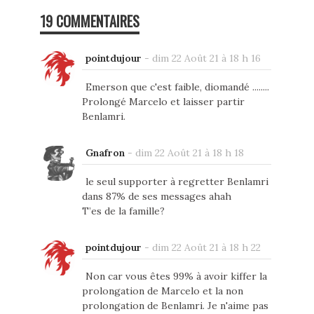
19 COMMENTAIRES
pointdujour
-
dim 22 Août 21 à 18 h 16
Emerson que c'est faible, diomandé ........
Prolongé Marcelo et laisser partir
Benlamri.
Gnafron
-
dim 22 Août 21 à 18 h 18
le seul supporter à regretter Benlamri
dans 87% de ses messages ahah
T’es de la famille?
pointdujour
-
dim 22 Août 21 à 18 h 22
Non car vous êtes 99% à avoir kiffer la
prolongation de Marcelo et la non
prolongation de Benlamri. Je n'aime pas