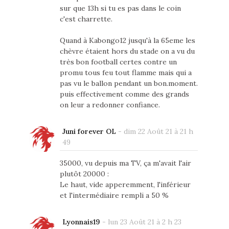
sur que 13h si tu es pas dans le coin
c'est charrette.
Quand à Kabongo12 jusqu'à la 65eme les
chèvre étaient hors du stade on a vu du
très bon football certes contre un
promu tous feu tout flamme mais qui a
pas vu le ballon pendant un bon.moment.
puis effectivement comme des grands
on leur a redonner confiance.
Juni forever OL
-
dim 22 Août 21 à 21 h
49
35000, vu depuis ma TV, ça m'avait l'air
plutôt 20000 :
Le haut, vide apperemment, l'inférieur
et l'intermédiaire rempli a 50 %
Lyonnais19
-
lun 23 Août 21 à 2 h 23