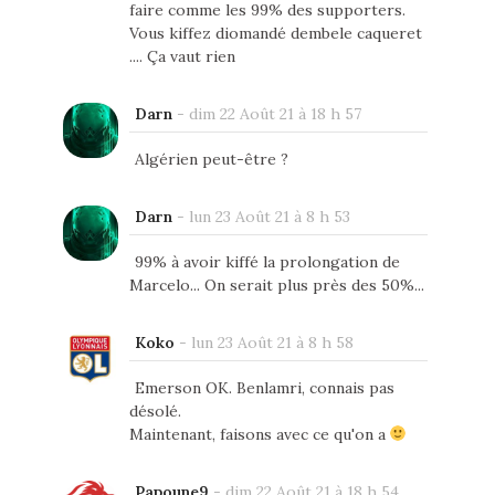
faire comme les 99% des supporters.
Vous kiffez diomandé dembele caqueret
.... Ça vaut rien
Darn
-
dim 22 Août 21 à 18 h 57
Algérien peut-être ?
Darn
-
lun 23 Août 21 à 8 h 53
99% à avoir kiffé la prolongation de
Marcelo... On serait plus près des 50%...
Koko
-
lun 23 Août 21 à 8 h 58
Emerson OK. Benlamri, connais pas
désolé.
Maintenant, faisons avec ce qu'on a
Papoune9
-
dim 22 Août 21 à 18 h 54