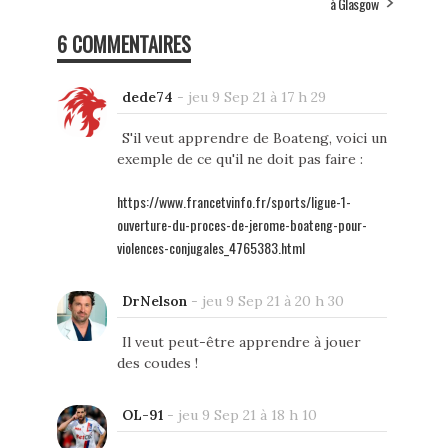
à Glasgow
6 COMMENTAIRES
dede74
-
jeu 9 Sep 21 à 17 h 29
S'il veut apprendre de Boateng, voici un
exemple de ce qu'il ne doit pas faire :
https://www.francetvinfo.fr/sports/ligue-1-
ouverture-du-proces-de-jerome-boateng-pour-
violences-conjugales_4765383.html
DrNelson
-
jeu 9 Sep 21 à 20 h 30
Il veut peut-être apprendre à jouer
des coudes !
OL-91
-
jeu 9 Sep 21 à 18 h 10