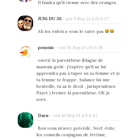
Il faudra qu'il vienne avec des oranges.
JUNi DU 36
-
jeu 9 Sep 21 à 21 h 27
Ah les enfoir.s vous le rater pas
poussin
-
ven 10 Sep 21 à 6 h 38
ouvrir la parenthèse (blague de
mauvais goût : j'espère qu'il ne lui
apprendra pas à taper su sa femme et si
ta femme te frappe , balance lui une
bouteille, tu as le droit , jurisprudence
Payet ) fermer la parenthèse. OK je
sors.
Darn
-
ven 10 Sep 21 à 9 h 57
Bon vous m'avez précédé ; bref, évite
les conseils conjugaux de Jérôme,