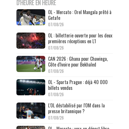
D'HEURE EN HEURE
OL - Mercato : Orel Mangala prêté à
Getafe
07/08/26
OL : billetterie ouverte pour les deux
premières réceptions en L1
07/08/26
CAN 2026 : Ghana pour Chawinga,
Côte d'Ivoire pour Bekhaled
07/08/26
OL - Sparta Prague : déjà 40 000
billets vendus
07/08/26
L'OL déstabilisé par l'OM dans la
presse britannique ?
07/08/26
OL - Mercato : vers un départ libre