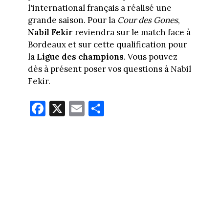
l'international français a réalisé une
grande saison. Pour la
Cour des Gones
,
Nabil Fekir
reviendra sur le match face à
Bordeaux et sur cette qualification pour
la
Ligue des champions
. Vous pouvez
dès à présent poser vos questions à Nabil
Fekir.
Fa
X
E
Pa
ce
m
rt
bo
ail
ag
ok
er