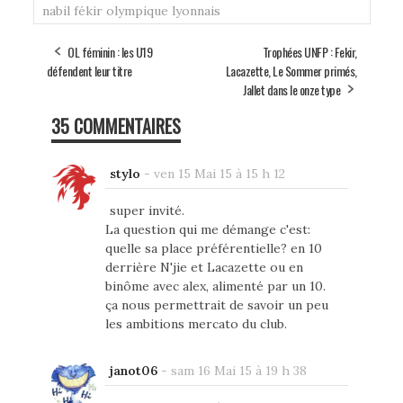
nabil fékir
olympique lyonnais
OL féminin : les U19
Trophées UNFP : Fekir,
défendent leur titre
Lacazette, Le Sommer primés,
Jallet dans le onze type
35 COMMENTAIRES
stylo
-
ven 15 Mai 15 à 15 h 12
super invité.
La question qui me démange c'est:
quelle sa place préférentielle? en 10
derrière N'jie et Lacazette ou en
binôme avec alex, alimenté par un 10.
ça nous permettrait de savoir un peu
les ambitions mercato du club.
janot06
-
sam 16 Mai 15 à 19 h 38