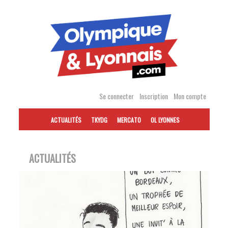
Accéder
au
contenu
Se connecter
Inscription
Mon compte
ACTUALITÉS
TKYDG
MERCATO
OL LYONNES
ACTUALITÉS