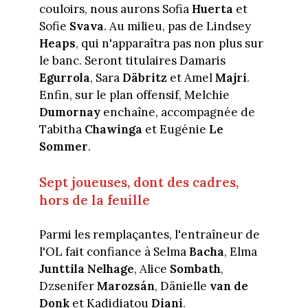
couloirs, nous aurons Sofia
Huerta
et
Sofie
Svava
. Au milieu, pas de Lindsey
Heaps
, qui n'apparaîtra pas non plus sur
le banc. Seront titulaires Damaris
Egurrola
, Sara
Däbritz
et Amel
Majri
.
Enfin, sur le plan offensif, Melchie
Dumornay
enchaîne, accompagnée de
Tabitha
Chawinga
et Eugénie
Le
Sommer
.
Sept joueuses, dont des cadres,
hors de la feuille
Parmi les remplaçantes, l'entraîneur de
l'OL fait confiance à Selma
Bacha
, Elma
Junttila Nelhage
, Alice
Sombath
,
Dzsenifer
Marozsán
, Dänielle
van de
Donk
et Kadidiatou
Diani
.