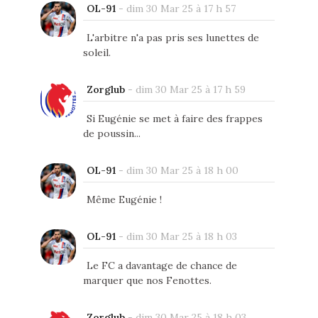
OL-91
-
dim 30 Mar 25 à 17 h 57
L'arbitre n'a pas pris ses lunettes de
soleil.
Zorglub
-
dim 30 Mar 25 à 17 h 59
Si Eugénie se met à faire des frappes
de poussin...
OL-91
-
dim 30 Mar 25 à 18 h 00
Même Eugénie !
OL-91
-
dim 30 Mar 25 à 18 h 03
Le FC a davantage de chance de
marquer que nos Fenottes.
Zorglub
-
dim 30 Mar 25 à 18 h 03