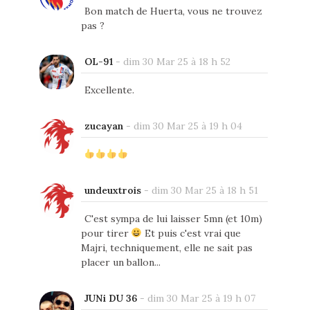
Bon match de Huerta, vous ne trouvez
pas ?
OL-91
-
dim 30 Mar 25 à 18 h 52
Excellente.
zucayan
-
dim 30 Mar 25 à 19 h 04
undeuxtrois
-
dim 30 Mar 25 à 18 h 51
C'est sympa de lui laisser 5mn (et 10m)
pour tirer
Et puis c'est vrai que
Majri, techniquement, elle ne sait pas
placer un ballon...
JUNi DU 36
-
dim 30 Mar 25 à 19 h 07