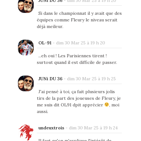
JUNi DU 36
-
dim 30 Mar 25 à 19 h 20
Si dans le championnat il y avait que des
équipes comme Fleury le niveau serait
déjà meileur.
OL-91
-
dim 30 Mar 25 à 19 h 20
...eh oui ! Les Parisiennes tirent !
surtout quand il est difficile de passer.
JUNi DU 36
-
dim 30 Mar 25 à 19 h 25
J'ai pensé à toi, ça fait plusieurs jolis
tirs de la part des joueuses de Fleury, je
me suis dit OL91 dpit apprécier
, moi
aussi.
undeuxtrois
-
dim 30 Mar 25 à 19 h 24
Il faut qu'on m'explique l'intérêt de