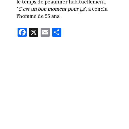
le temps de peaufiner habituellement.
"
C'est un bon moment pour ça
", a conclu
l'homme de 55 ans.
Fa
X
E
Pa
ce
m
rt
bo
ail
ag
ok
er