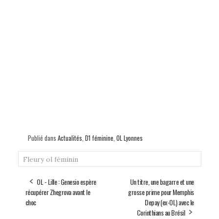
Publié dans
Actualités
,
D1 féminine
,
OL Lyonnes
Fleury
ol féminin
OL - Lille : Genesio espère
Un titre, une bagarre et une
récupérer Zhegrova avant le
grosse prime pour Memphis
choc
Depay (ex-OL) avec le
Corinthians au Brésil