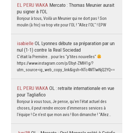
EL PERU WAKA
Mercato : Thomas Meunier aurait
pu signer à l'OL
Bonjour à tous, Voilà un Meunier qui ne dort pas ! Son
moulin (à fric) va trop vite pour l'OL ! "Allez l'OL" ! EPW
isabielle
OL Lyonnes débute sa préparation par un
nul (1-1) contre la Real Sociedad
C'était la Première... pour les "p'tites nouvelles"
https://www.instagram.com/p/Dbyt-ZMlH1g/?
utm_source=ig_web_copy_link&igsh=NTc4MTIwNjQ2YQ==
EL PERU WAKA
OL : retraite internationale en vue
pour Tagliafico
Bonjour à vous tous, Je pense, qu'en l'état actuel des
choses, il peut rendre encore d'immenses services à
l'équipe ! Ce n'est que mon avis ! Bon dimanche ! "Allez…
Juni38
OL - Mercato : Orel Mangala prêté à Getafe