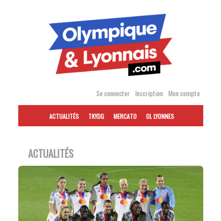
Accéder
au
contenu
Se connecter
Inscription
Mon compte
ACTUALITÉS
TKYDG
MERCATO
OL LYONNES
ACTUALITÉS