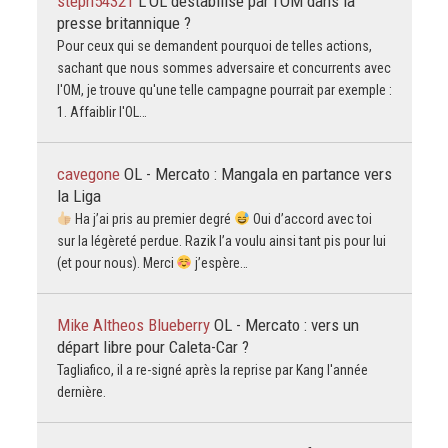
steph54321
L'OL déstabilisé par l'OM dans la
presse britannique ?
Pour ceux qui se demandent pourquoi de telles actions,
sachant que nous sommes adversaire et concurrents avec
l'OM, je trouve qu'une telle campagne pourrait par exemple :
1. Affaiblir l'OL…
cavegone
OL - Mercato : Mangala en partance vers
la Liga
Ha j’ai pris au premier degré
Oui d’accord avec toi
sur la légèreté perdue. Razik l’a voulu ainsi tant pis pour lui
(et pour nous). Merci
j’espère…
Mike Altheos Blueberry
OL - Mercato : vers un
départ libre pour Caleta-Car ?
Tagliafico, il a re-signé après la reprise par Kang l'année
dernière.