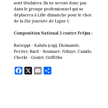
sont titulaires. Ils ne seront donc pas
dans le groupe professionnel qui se
déplacera à Lille dimanche pour le choc
de la 28e journée de Ligue 1.
Composition National 2 contre Fréjus :
Racioppi - Kalulu (cap), Diomande,
Perrier, Bard - Soumaré, Ndiaye, Camilo,
Cherki - Gouiri, Griffiths
Fa
X
E
Pa
ce
m
rt
bo
ail
ag
ok
er