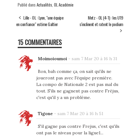
Publié dans
Actualités
,
OL Académie
Lille - OL : Lyon, "une équipe
Metz - OL (4-1) : les U19
en confiance" estime Galtier
s'inclinent et ratent le podium
15 COMMENTAIRES
Moimoioumoi
-
sam 7 Mar 20 à 16 h 31
Bon, bah comme ça, on sait qu'ils ne
joueront pas avec l'équipe première.
La compo de Nationale 2 est pas mal du
tout. S'ils ne gagnent pas contre Fréjus,
c'est qu'il y a un problème.
Tigone
-
sam 7 Mar 20 à 16 h 51
S'il gagne pas contre Frejus, c'est qu'ils
ont pas le niveau pour la ligue1...