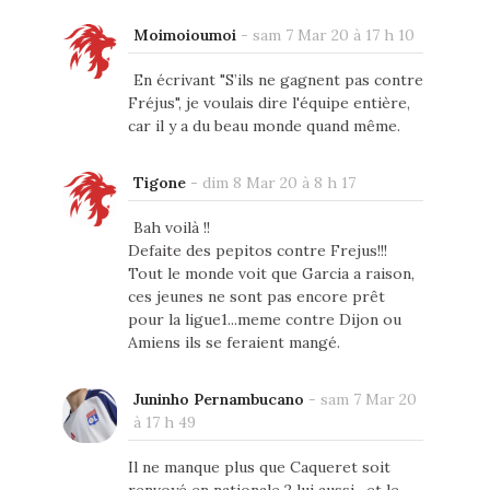
Moimoioumoi
-
sam 7 Mar 20 à 17 h 10
En écrivant "S’ils ne gagnent pas contre
Fréjus", je voulais dire l'équipe entière,
car il y a du beau monde quand même.
Tigone
-
dim 8 Mar 20 à 8 h 17
Bah voilà !!
Defaite des pepitos contre Frejus!!!
Tout le monde voit que Garcia a raison,
ces jeunes ne sont pas encore prêt
pour la ligue1...meme contre Dijon ou
Amiens ils se feraient mangé.
Juninho Pernambucano
-
sam 7 Mar 20
à 17 h 49
Il ne manque plus que Caqueret soit
renvoyé en nationale 2 lui aussi , et le