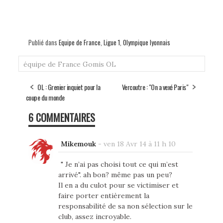
Publié dans
Equipe de France
,
Ligue 1
,
Olympique lyonnais
équipe de France
Gomis
OL
OL : Grenier inquiet pour la
Vercoutre : "On a vexé Paris"
coupe du monde
6 COMMENTAIRES
Mikemouk
-
ven 18 Avr 14 à 11 h 10
" Je n’ai pas choisi tout ce qui m’est
arrivé". ah bon? même pas un peu?
Il en a du culot pour se victimiser et
faire porter entièrement la
responsabilité de sa non sélection sur le
club, assez incroyable.