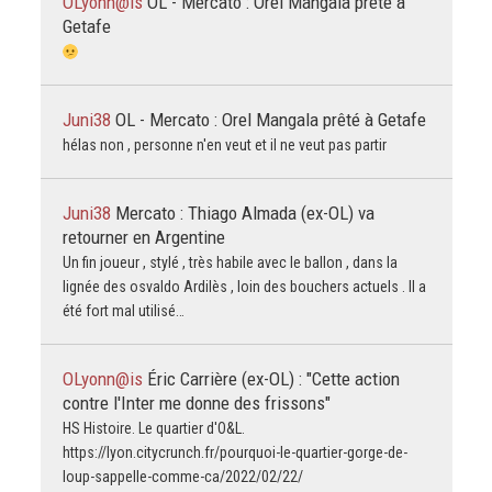
OLyonn@is
OL - Mercato : Orel Mangala prêté à
Getafe
Juni38
OL - Mercato : Orel Mangala prêté à Getafe
hélas non , personne n'en veut et il ne veut pas partir
Juni38
Mercato : Thiago Almada (ex-OL) va
retourner en Argentine
Un fin joueur , stylé , très habile avec le ballon , dans la
lignée des osvaldo Ardilès , loin des bouchers actuels . Il a
été fort mal utilisé…
OLyonn@is
Éric Carrière (ex-OL) : "Cette action
contre l'Inter me donne des frissons"
HS Histoire. Le quartier d'O&L.
https://lyon.citycrunch.fr/pourquoi-le-quartier-gorge-de-
loup-sappelle-comme-ca/2022/02/22/