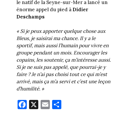
le natif de la Seyne-sur-Mer a lancé un
énorme appel du pied à
Didier
Deschamps
« Si je peux apporter quelque chose aux
Bleus, je saisirai ma chance. Il y a le
sportif, mais aussi l’humain pour vivre en
groupe pendant un mois. Encourager les
copains, les soutenir, ça m’intéresse aussi.
Si je ne suis pas appelé, que pourrai-je y
faire ? Je n’ai pas choisi tout ce qui m’est
arrivé, mais ça m’a servi et c’est une leçon
d’humilité. »
Fa
X
E
Pa
ce
m
rt
bo
ail
ag