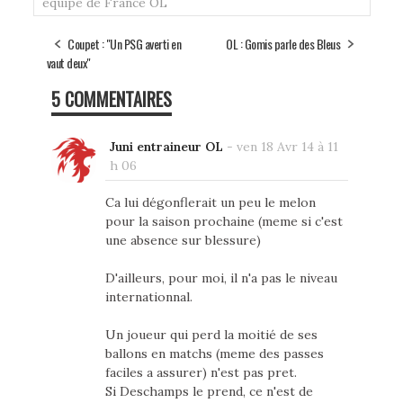
équipe de France
OL
Coupet : "Un PSG averti en
OL : Gomis parle des Bleus
vaut deux"
5 COMMENTAIRES
Juni entraineur OL
-
ven 18 Avr 14 à 11
h 06
Ca lui dégonflerait un peu le melon
pour la saison prochaine (meme si c'est
une absence sur blessure)
D'ailleurs, pour moi, il n'a pas le niveau
internationnal.
Un joueur qui perd la moitié de ses
ballons en matchs (meme des passes
faciles a assurer) n'est pas pret.
Si Deschamps le prend, ce n'est de