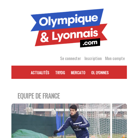
Accéder
au
contenu
Se connecter
Inscription
Mon compte
ACTUALITÉS
TKYDG
MERCATO
OL LYONNES
EQUIPE DE FRANCE