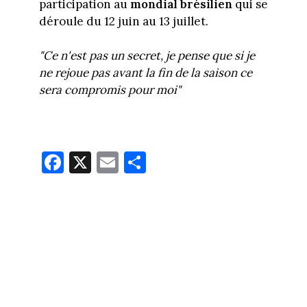
participation au
mondial brésilien
qui se
déroule du 12 juin au 13 juillet.
"Ce n'est pas un secret, je pense que si je
ne rejoue pas avant la fin de la saison ce
sera compromis pour moi"
Fa
X
E
Pa
ce
m
rt
bo
ail
ag
ok
er