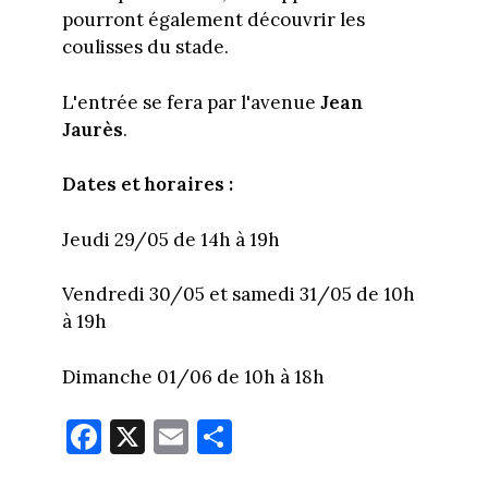
pourront également découvrir les
coulisses du stade.
L'entrée se fera par l'avenue
Jean
Jaurès
.
Dates et horaires :
Jeudi 29/05 de 14h à 19h
Vendredi 30/05 et samedi 31/05 de 10h
à 19h
Dimanche 01/06 de 10h à 18h
Fa
X
E
Pa
ce
m
rt