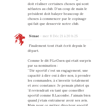
doit réaliser certaines choses qui sont
néfastes au club. D’un coup de main le
président doit balayer beaucoup de
choses à commencer par le copinage
qui fait que desservir notre club.
Nenae
-
mer 8 Déc 21 à 20 h 25
Finalement tout était écrit depuis le
départ.
Comme le dit P.LeGuen qui etait surpris
par sa nomination :
´´Dir sportif c´est un engagement, une
capacité à dire oui à dire non, à prendre
les commandes, à s´investir totalement
et avec constance. Je pensais plutot qu
´il reviendrait en tant que conseiller
sportif comme B.Lacombe. J´aimais bien
quand j´etais entraineur avoir ses avis.
Mais pour ce métier directeur sportif,