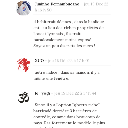
Juninho Pernambucano
-
jeu 15 Déc 22
à 16 h 50
il habiterait décines , dans la banlieue
est , au lieu des riches propriétés de
l'ouest lyonnais , il serait
paradoxalement moins exposé .
Soyez un peu discrets les mecs !
XUO
-
jeu 15 Déc 22 à 17 h 01
autre indice : dans sa maison, il y a
même une fenêtre.
le_yogi
-
jeu 15 Déc 22 à 17 h 44
Sinon il y a l'option "ghetto riche"
barricadé derrière 3 barrières de
contrôle, comme dans beaucoup de
pays. Pas forcément le modèle le plus