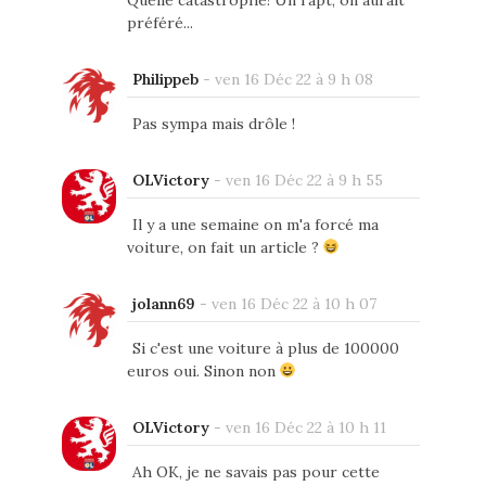
préféré...
Philippeb
-
ven 16 Déc 22 à 9 h 08
Pas sympa mais drôle !
OLVictory
-
ven 16 Déc 22 à 9 h 55
Il y a une semaine on m'a forcé ma
voiture, on fait un article ?
jolann69
-
ven 16 Déc 22 à 10 h 07
Si c'est une voiture à plus de 100000
euros oui. Sinon non
OLVictory
-
ven 16 Déc 22 à 10 h 11
Ah OK, je ne savais pas pour cette