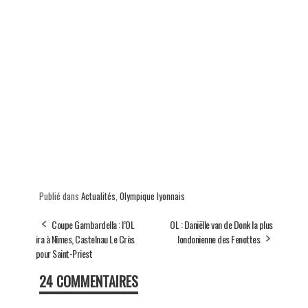
Publié dans
Actualités
,
Olympique lyonnais
Coupe Gambardella : l’OL
OL : Daniëlle van de Donk la plus
ira à Nîmes, Castelnau Le Crès
londonienne des Fenottes
pour Saint-Priest
24 COMMENTAIRES