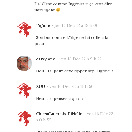
Ha! C'est comme Ingénieur, ça veut dire
intelligent
Tigone
-
jeu 15 Déc 22 à 19 h 06
Son but contre L'Algérie lui colle à la
peau.
cavegone
-
ven 16 Déc 22 à 9 h 22
Heu....Tu peux développer stp Tigone ?
XUO
-
ven 16 Déc 22 à 11 h 50
Heu.....tu penses à quoi ?
ChiesaLacombeDiNallo
-
ven 16 Déc 22
à 0 h 55
Quelle catastrophe! Un rapt, on aurait