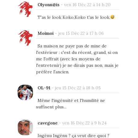
Olyonn@is
-
ven 16 Déc 22 à 14 h 20
T'as le look Koko,Koko t'as le look.
Moimoi
-
jeu 15 Déc 22 à 17 h 06
Sa maison ne paye pas de mine de
l'extérieur : c'est du récent, grand, si on
me l'offrait (avec les moyens de
l'entretenir) je ne dirais pas non, mais je
préfère l'ancien.
OL-91
-
jeu 15 Déc 22 à 18 h 05
Même l'ingénuité et l'humilité ne
suffisent plus...
cavegone
-
ven 16 Déc 22 à 9 h 24
Ingénu Ingénu ? ça veut dire quoi ?