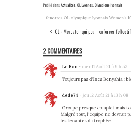
Publié dans
Actualités
,
OL Lyonnes
,
Olympique lyonnais
fenottes
OL
olympique lyonnais
Women's I
OL - Mercato : qui pour renforcer l'effecti
2 COMMENTAIRES
Le Bon
-
mer 11 Août 21 à 9 h 53
Toujours pas d'Ines Benyahia : bl
dede74
-
jeu 12 Août 21 à 13 h 08
Groupe presque complet mais tou
Malgré tout, l'équipe ne devrait p
les tenantes du trophée.