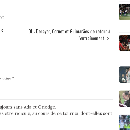
CC
f ?
OL : Denayer, Cornet et Guimarães de retour à
l'entraînement
essée ?
jours sans Ada et Griedge.
as être ridicule, au cours de ce tournoi, dont-elles sont