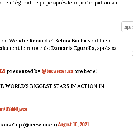
r
réintègrent l’équipe après leur participation au
ion,
Wendie Renard
et
Selma Bacha
sont bien
galement le retour de
Damaris Egurolla,
après sa
021
@budweiserusa
presented by
are here!
E WORLD'S BIGGEST STARS IN ACTION IN
com/USikNtjwco
August 10, 2021
pions Cup (@iccwomen)