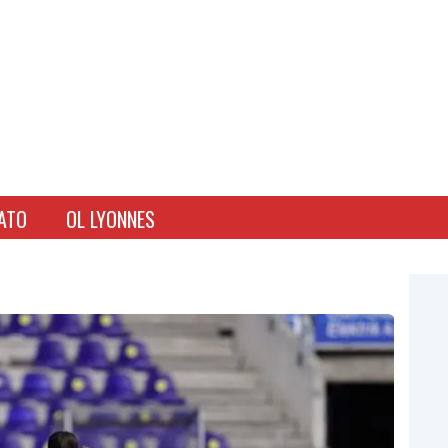
ATO
OL LYONNES