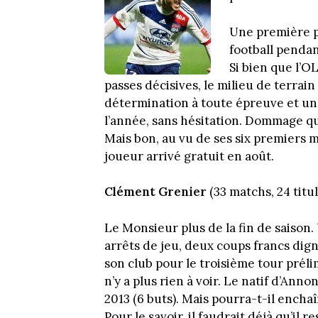
Une première pa
football penda
Si bien que l’O
passes décisives, le milieu de terrai
détermination à toute épreuve et un v
l’année, sans hésitation. Dommage qu’
Mais bon, au vu de ses six premiers 
joueur arrivé gratuit en août.
Clément Grenier
(33 matchs, 24 titul
Le Monsieur plus de la fin de saison.
arrêts de jeu, deux coups francs dign
son club pour le troisième tour préli
n’y a plus rien à voir. Le natif d’Ann
2013 (6 buts). Mais pourra-t-il ench
Pour le savoir, il faudrait déjà qu’il r