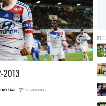
D'HE
2-2013
THONY RAVAS
35 Commentaires