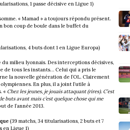
ularisations, 1 passe décisive en Ligue 1)
n somme. « Mamad » a toujours répondu présent.
un bon coup de boule dans le buffet du
ularisations, 4 buts dont 1 en Ligue Europa)
 du milieu lyonnais. Des interceptions décisives,
 de tous les instants… Celui qui a pris le
arne la nouvelle génération de l’OL. Clairement
lympiennes. En plus, il a joint l’utile à
s. «
Chez les jeunes, je jouais attaquant (rires). C’est
de buts avant mais c’est quelque chose qui me
but de l’année 2013.
nque
(39 matchs, 34 titularisations, 2 buts et 7
s en Ligue 1)