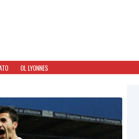
ATO
OL LYONNES