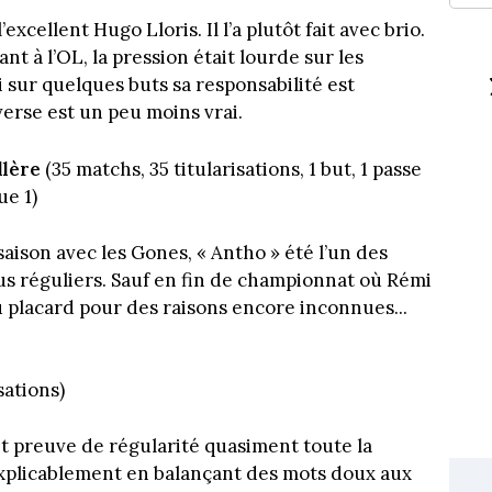
excellent Hugo Lloris. Il l’a plutôt fait avec brio.
t à l’OL, la pression était lourde sur les
i sur quelques buts sa responsabilité est
verse est un peu moins vrai.
llère
(35 matchs, 35 titularisations, 1 but, 1 passe
ue 1)
aison avec les Gones, « Antho » été l’un des
us réguliers. Sauf en fin de championnat où Rémi
u placard pour des raisons encore inconnues...
sations)
it preuve de régularité quasiment toute la
explicablement en balançant des mots doux aux