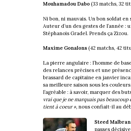
Mouhamadou Dabo
(33 matchs, 32 tit
Ni bon, ni mauvais. Un bon soldat e
Auteur d’un des gestes de l’année : 
Stéphanois Gradel. Prends ça Zizou.
Maxime Gonalons
(42 matchs, 42 tit
La pierre angulaire : l’homme de base
des relances précises et une présence
brassard de capitaine en janvier inc
sa meilleure saison sous les couleurs o
l’agréable : à savoir, marquer des but
vrai que je ne marquais pas beaucoup 
tient à coeur »,
nous confiait-il au dé
Steed Malbra
passes décisive