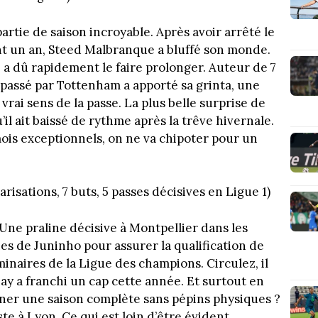
rtie de saison incroyable. Après avoir arrêté le
nt un an, Steed Malbranque a bluffé son monde.
L a dû rapidement le faire prolonger. Auteur de 7
n passé par Tottenham a apporté sa grinta, une
rai sens de la passe. La plus belle surprise de
il ait baissé de rythme après la trêve hivernale.
mois exceptionnels, on ne va chipoter pour un
arisations, 7 buts, 5 passes décisives en Ligue 1)
 Une praline décisive à Montpellier dans les
es de Juninho pour assurer la qualification de
minaires de la Ligue des champions. Circulez, il
onay a franchi un cap cette année. Et surtout en
aîner une saison complète sans pépins physiques ?
este à Lyon. Ce qui est loin d’être évident.