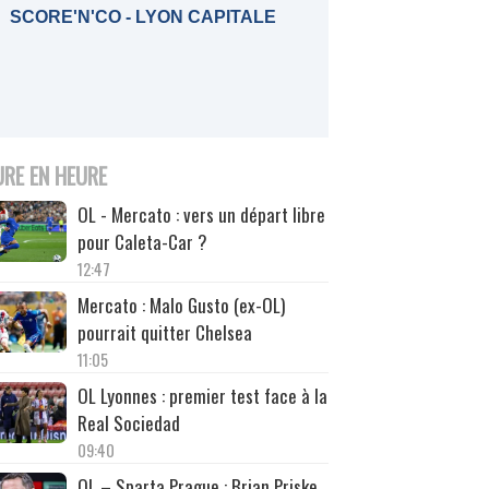
SCORE'N'CO - LYON CAPITALE
URE EN HEURE
OL - Mercato : vers un départ libre
pour Caleta-Car ?
12:47
Mercato : Malo Gusto (ex-OL)
pourrait quitter Chelsea
11:05
OL Lyonnes : premier test face à la
Real Sociedad
09:40
OL – Sparta Prague : Brian Priske,