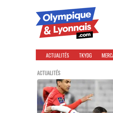
Accéder
au
contenu
ACTUALITÉS
TKYDG
MERC
ACTUALITÉS