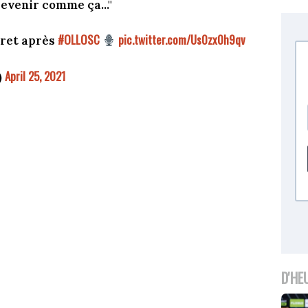
revenir comme ça..."
#OLLOSC
pic.twitter.com/Us0zx0h9qv
ret après
April 25, 2021
)
D'HE