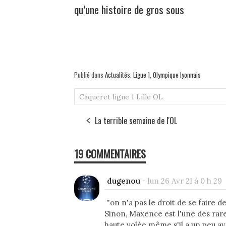
qu’une histoire de gros sous
Publié dans
Actualités
,
Ligue 1
,
Olympique lyonnais
Caqueret
ligue 1
Lille
OL
La terrible semaine de l'OL
19 COMMENTAIRES
dugenou
-
lun 26 Avr 21 à 0 h 29
"on n'a pas le droit de se faire 
Sinon, Maxence est l'une des rar
haute volée même s'il a un peu a