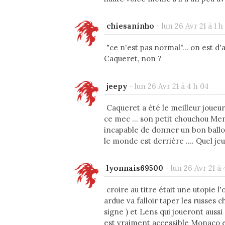
chiesaninho
-
lun 26 Avr 21 à 1 h
"ce n'est pas normal"... on est d
Caqueret, non ?
jeepy
-
lun 26 Avr 21 à 4 h 04
Caqueret a été le meilleur joueur 
ce mec ... son petit chouchou Mend
incapable de donner un bon ballon
le monde est derrière .... Quel je
lyonnais69500
-
lun 26 Avr 21 à 
croire au titre était une utopie 
ardue va falloir taper les russes 
signe ) et Lens qui joueront auss
est vraiment accessible Monaco est