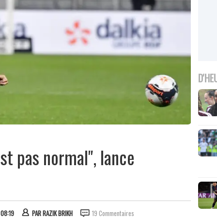
D'HE
'est pas normal", lance
 08:19
PAR
RAZIK BRIKH
19 Commentaires