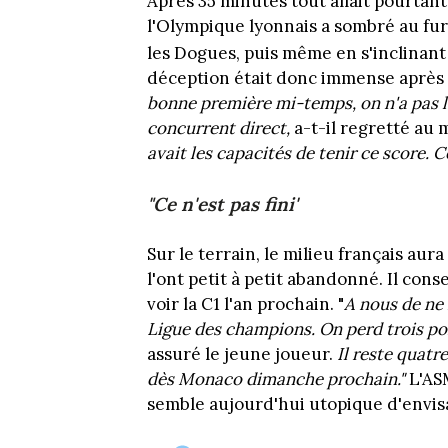
Après 35 minutes tout allait pourtant
l'Olympique lyonnais a sombré
au fur
les Dogues, puis même en s'inclinant
déception était donc immense après
bonne première mi-temps, on n'a pas l
concurrent direct,
a-t-il regretté au 
avait les capacités de tenir ce score. C
"Ce n'est pas fini'
Sur le terrain, le milieu français au
l'ont petit à petit abandonné. Il co
voir la C1 l'an prochain. "
A nous de ne 
Ligue des champions. On perd trois poi
assuré le jeune joueur.
Il reste quatr
dès Monaco dimanche prochain."
L'ASM
semble aujourd'hui utopique d'envi