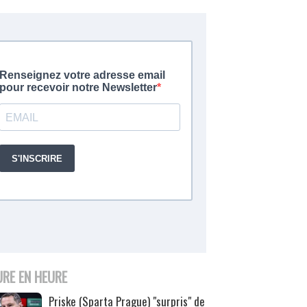
URE EN HEURE
Priske (Sparta Prague) "surpris" de