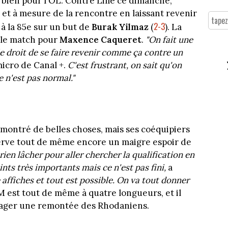
 bien pour l'OL. Contre Lille ce dimanche,
 et à mesure de la rencontre en laissant
revenir
2-3
 à la 85e sur un but de
Burak Yilmaz
(
). La
 le match pour
Maxence Caqueret
.
"On fait une
e droit de se faire revenir comme ça contre un
micro de Canal +.
C'est frustrant, on sait qu'on
e n'est pas normal."
ra montré de belles choses, mais ses coéquipiers
nserve tout de même encore un maigre espoir de
rien lâcher pour aller chercher la qualification en
nts très importants mais ce n'est pas fini,
a
e affiches et tout est possible. On va tout donner
 est tout de même à quatre longueurs, et il
sager une remontée des Rhodaniens.