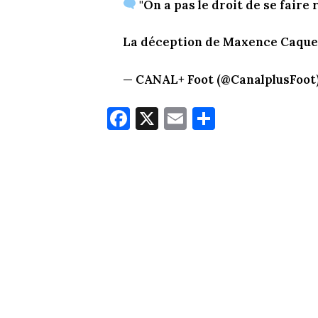
"On a pas le droit de se faire 
La déception de Maxence Caque
— CANAL+ Foot (@CanalplusFoot
Fa
X
E
Pa
ce
m
rt
bo
ail
ag
ok
er