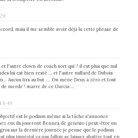
 29
'accord, mais il me semble avoir déjà lu cette phrase de
et l'autre clown de coach sort qui ? il est plus que nul
es lui est bien resté ... et l'autre nullard de Dubois
... Aucun tirs au but .... On mène Deux à zéro et tout
u de merde ! marre de ce Garcia ...
4 h 40
l'objectif est le podium même si la tâche s'annonce
chez eux ils joueront Rennes de genrsio ( peut-être un
i gros sur la dernière journée je pense que le podium
 plus impérial va pas falloir se laisser abattre tout en