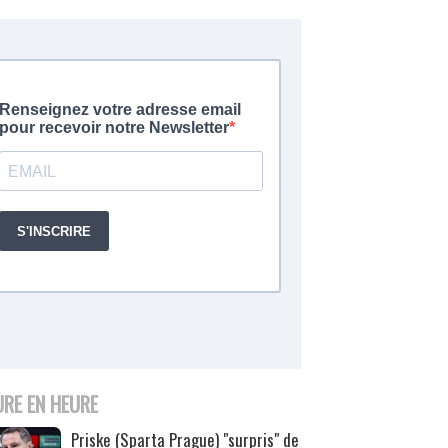
URE EN HEURE
Priske (Sparta Prague) "surpris" de