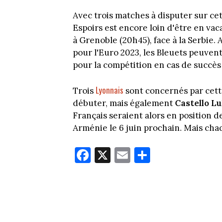
Avec trois matches à disputer sur ce
Espoirs est encore loin d'être en vac
à Grenoble (20h45), face à la Serbie.
pour l'Euro 2023, les Bleuets peuvent
pour la compétition en cas de succès c
Lyonnais
Trois
sont concernés par cett
débuter, mais également
Castello L
Français seraient alors en position d
Arménie le 6 juin prochain. Mais ch
Fa
X
E
Pa
ce
m
rt
bo
ail
ag
ok
er