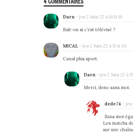
4 COMMENTAIRES
Darn
-
jeu 2 Juin 22 à 14 h 19
Sait-on si c’est télévisé ?
MICAL
-
jeu 2 Juin 22 à 15 h 03
Canal plus sport.
Darn
-
jeu 2 Juin 22 à 1
Merci, donc sans moi.
dede74
-
jeu
Sans moi égal
Les matchs de 
sur une chaîne