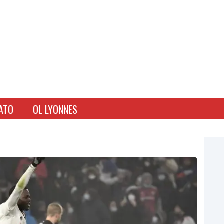
ATO
OL LYONNES