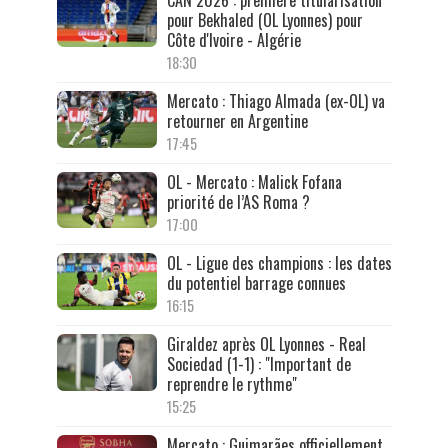
CAN 2026 : première titularisation
pour Bekhaled (OL Lyonnes) pour
Côte d'Ivoire - Algérie
18:30
Mercato : Thiago Almada (ex-OL) va
retourner en Argentine
17:45
OL - Mercato : Malick Fofana
priorité de l’AS Roma ?
17:00
OL - Ligue des champions : les dates
du potentiel barrage connues
16:15
Giraldez après OL Lyonnes - Real
Sociedad (1-1) : "Important de
reprendre le rythme"
15:25
Mercato : Guimarães officiellement