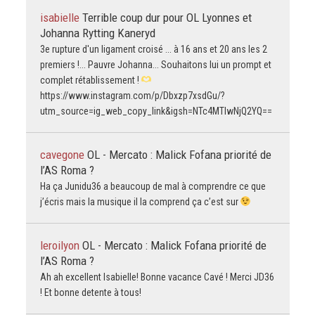
isabielle
Terrible coup dur pour OL Lyonnes et
Johanna Rytting Kaneryd
3e rupture d'un ligament croisé ... à 16 ans et 20 ans les 2
premiers !... Pauvre Johanna... Souhaitons lui un prompt et
complet rétablissement !
https://www.instagram.com/p/Dbxzp7xsdGu/?
utm_source=ig_web_copy_link&igsh=NTc4MTIwNjQ2YQ==
cavegone
OL - Mercato : Malick Fofana priorité de
l’AS Roma ?
Ha ça Junidu36 a beaucoup de mal à comprendre ce que
j’écris mais la musique il la comprend ça c’est sur
leroilyon
OL - Mercato : Malick Fofana priorité de
l’AS Roma ?
Ah ah excellent Isabielle! Bonne vacance Cavé ! Merci JD36
! Et bonne detente à tous!