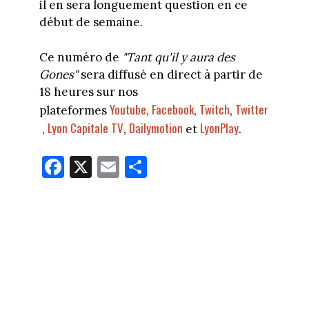
il en sera longuement question en ce
début de semaine.
Ce numéro de
"Tant qu'il y aura des
Gones"
sera diffusé en direct à partir de
18 heures sur nos
Youtube
Facebook
Twitch
Twitter
plateformes
,
,
,
Lyon Capitale TV
Dailymotion
LyonPlay
,
,
et
.
Fa
X
E
Pa
ce
m
rt
bo
ail
ag
ok
er