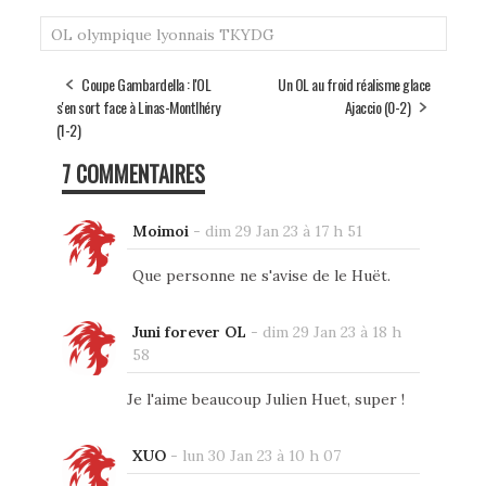
OL
olympique lyonnais
TKYDG
Coupe Gambardella : l'OL
Un OL au froid réalisme glace
s'en sort face à Linas-Montlhéry
Ajaccio (0-2)
(1-2)
7 COMMENTAIRES
Moimoi
-
dim 29 Jan 23 à 17 h 51
Que personne ne s'avise de le Huët.
Juni forever OL
-
dim 29 Jan 23 à 18 h
58
Je l'aime beaucoup Julien Huet, super !
XUO
-
lun 30 Jan 23 à 10 h 07