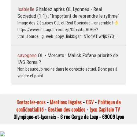
isabielle
Giraldez après OL Lyonnes - Real
Sociedad (1-1) : "Important de reprendre le rythme"
Image des 2 équipes OLL et Real Sociedad... ensemble !
https://www.instagram.com/p/DbxyxUpADFe/?
utm_source=ig_web_copy_link&igsh=NTc4MTIwNjQ2YQ==
cavegone
OL - Mercato : Malick Fofana priorité de
l’AS Roma ?
Non beaucoup moins dans le contexte actuel. Donc pas à
vendre et point.
Contactez-nous
-
Mentions légales
-
CGV
-
Politique de
confidentialité
-
Gestion des cookies
-
Lyon Capitale TV
Olympique-et-Lyonnais - 6 rue Gorge de Loup - 69009 Lyon