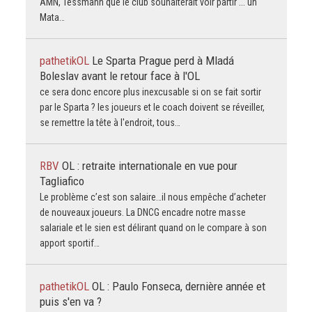
AMN, Tessmann que le club souhaiterait voir partir ... un
Mata…
pathetikOL
Le Sparta Prague perd à Mladá
Boleslav avant le retour face à l'OL
ce sera donc encore plus inexcusable si on se fait sortir
par le Sparta ? les joueurs et le coach doivent se réveiller,
se remettre la tête à l'endroit, tous…
RBV
OL : retraite internationale en vue pour
Tagliafico
Le problème c’est son salaire…il nous empêche d’acheter
de nouveaux joueurs. La DNCG encadre notre masse
salariale et le sien est délirant quand on le compare à son
apport sportif…
pathetikOL
OL : Paulo Fonseca, dernière année et
puis s'en va ?