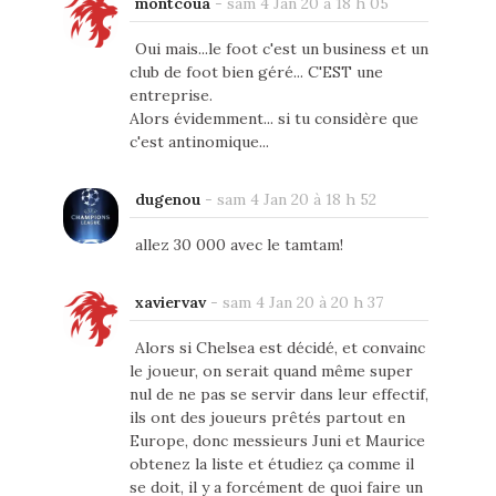
montcoua
-
sam 4 Jan 20 à 18 h 05
Oui mais...le foot c'est un business et un
club de foot bien géré... C'EST une
entreprise.
Alors évidemment... si tu considère que
c'est antinomique...
dugenou
-
sam 4 Jan 20 à 18 h 52
allez 30 000 avec le tamtam!
xaviervav
-
sam 4 Jan 20 à 20 h 37
Alors si Chelsea est décidé, et convainc
le joueur, on serait quand même super
nul de ne pas se servir dans leur effectif,
ils ont des joueurs prêtés partout en
Europe, donc messieurs Juni et Maurice
obtenez la liste et étudiez ça comme il
se doit, il y a forcément de quoi faire un