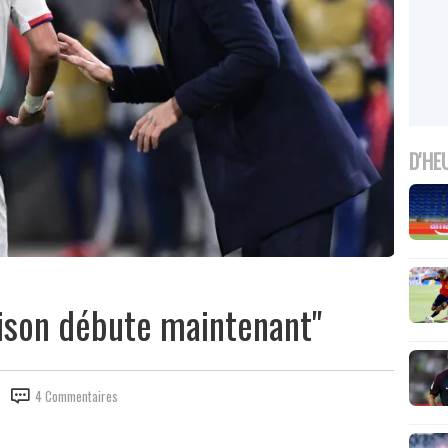
D'HE
saison débute maintenant"
4 Commentaires