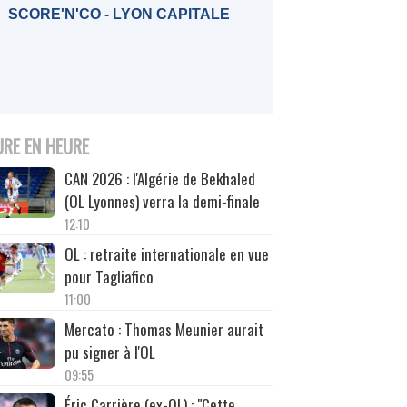
SCORE'N'CO - LYON CAPITALE
URE EN HEURE
CAN 2026 : l'Algérie de Bekhaled
(OL Lyonnes) verra la demi-finale
12:10
OL : retraite internationale en vue
pour Tagliafico
11:00
Mercato : Thomas Meunier aurait
pu signer à l'OL
09:55
Éric Carrière (ex-OL) : "Cette