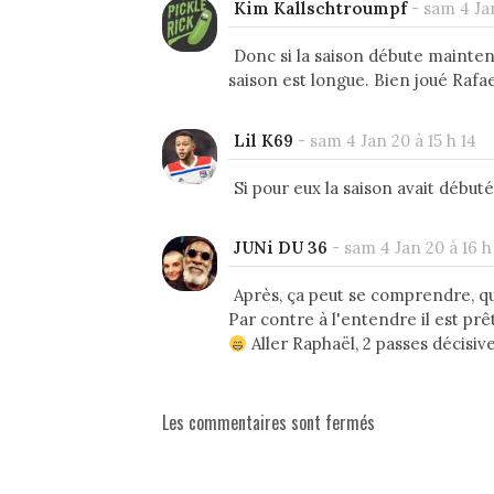
Kim Kallschtroumpf
-
sam 4 Jan
Donc si la saison débute maintena
saison est longue. Bien joué Rafae
Lil K69
-
sam 4 Jan 20 à 15 h 14
Si pour eux la saison avait débuté
JUNi DU 36
-
sam 4 Jan 20 à 16 h 
Après, ça peut se comprendre, q
Par contre à l'entendre il est prê
Aller Raphaël, 2 passes décisive
Les commentaires sont fermés