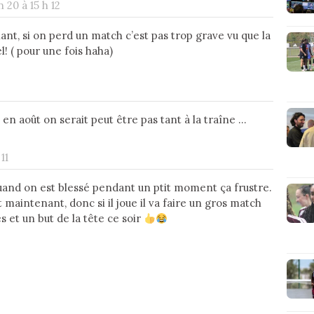
 20 à 15 h 12
nt, si on perd un match c’est pas trop grave vu que la
l! ( pour une fois haha)
 en août on serait peut être pas tant à la traîne ...
11
uand on est blessé pendant un ptit moment ça frustre.
t maintenant, donc si il joue il va faire un gros match
s et un but de la tête ce soir