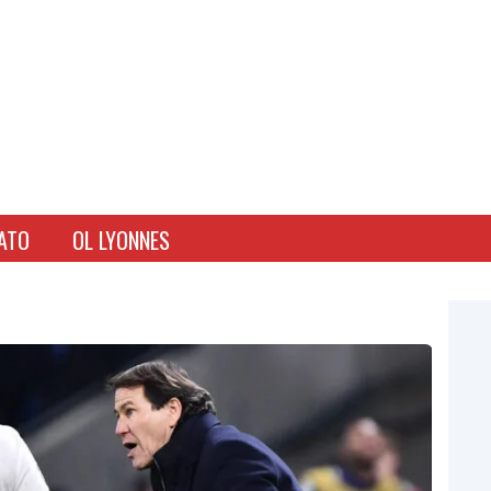
ATO
OL LYONNES