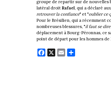
groupe de repartir sur de nouvelles b
latéral droit
Rafael
, qui a déclaré aux
retrouver la confiance
" et "
oublier ce q
Pour le Brésilien, qui a récemment co
nombreuses blessures, "
il faut se di
déplacement à Bourg-Péronnas, ce sam
point de départ pour les hommes de
Fa
X
E
Pa
ce
m
rt
bo
ail
ag
ok
er