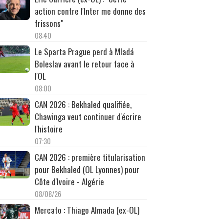
action contre l'Inter me donne des
frissons"
08:40
Le Sparta Prague perd à Mladá
Boleslav avant le retour face à
l'OL
08:00
CAN 2026 : Bekhaled qualifiée,
Chawinga veut continuer d'écrire
l'histoire
07:30
CAN 2026 : première titularisation
pour Bekhaled (OL Lyonnes) pour
Côte d'Ivoire - Algérie
08/08/26
Mercato : Thiago Almada (ex-OL)