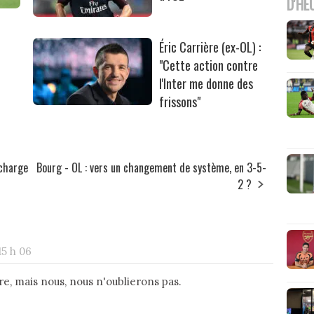
D'HE
Éric Carrière (ex-OL) :
"Cette action contre
l'Inter me donne des
frissons"
 charge
Bourg - OL : vers un changement de système, en 3-5-
2 ?
15 h 06
tre, mais nous, nous n'oublierons pas.