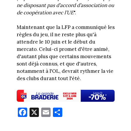
ne disposant pas d’accord d’association ou
de coopération avec l’UE
".
Maintenant que la LFP a communiqué les
règles du jeu, il ne reste plus qu'à
attendre le 10 juin et le début du
mercato. Celui-ci promet d'être animé,
d'autant plus que certains mouvements
sont déjà connus, et que d'autres,
notamment à l'OL, devrait rythmer la vie
des clubs durant tout l'été.
Fa
X
E
Pa
ce
m
rt
bo
ail
ag